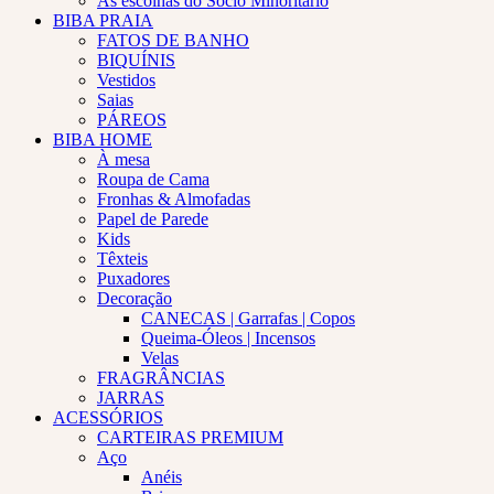
As escolhas do Sócio Minoritário
BIBA PRAIA
FATOS DE BANHO
BIQUÍNIS
Vestidos
Saias
PÁREOS
BIBA HOME
À mesa
Roupa de Cama
Fronhas & Almofadas
Papel de Parede
Kids
Têxteis
Puxadores
Decoração
CANECAS | Garrafas | Copos
Queima-Óleos | Incensos
Velas
FRAGRÂNCIAS
JARRAS
ACESSÓRIOS
CARTEIRAS PREMIUM
Aço
Anéis