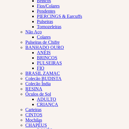
Brincos
Fios/Colares
Pendentes
PIERCINGS & Earcuffs
Pulseiras
Tornozeleiras
Não Aço
Colares
Pulseiras de Chifre
BANHADO OURO
ANÉIS
BRINCOS
PULSEIRAS
FIO
BRASIL ZAMAC
Coleção BUDISTA
Coleção Índia
RESINA
Óculos de Sol
ADULTO
CRIANÇA
Carteiras
CINTOS
Mochilas
CHAPÉUS