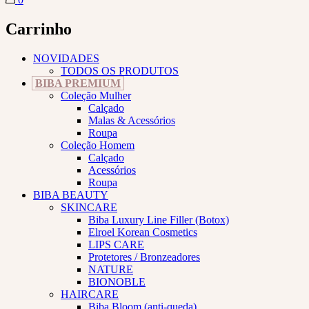
Carrinho
NOVIDADES
TODOS OS PRODUTOS
BIBA PREMIUM
Coleção Mulher
Calçado
Malas & Acessórios
Roupa
Coleção Homem
Calçado
Acessórios
Roupa
BIBA BEAUTY
SKINCARE
Biba Luxury Line Filler (Botox)
Elroel Korean Cosmetics
LIPS CARE
Protetores / Bronzeadores
NATURE
BIONOBLE
HAIRCARE
Biba Bloom (anti-queda)