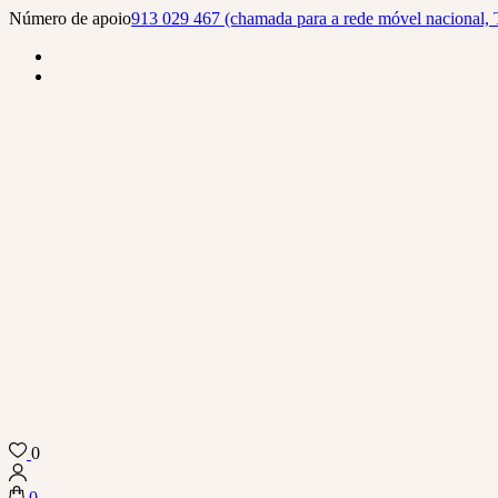
Skip
Número de apoio
913 029 467 (chamada para a rede móvel nacional, 
to
content
(Press
Enter)
0
Biba Concept Store
0