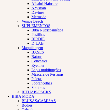
Albahri Haircare
Abyssian
Davines
Mermade
Venice Beach
SUPLEMENTOS
Biba Nutricosmética
Pastilhas
BIRDIE
D-LAB
Maquilhagem
BASES
Batons
Concealer
Eyeliner
Lápis multifunções
Máscara de Pestanas
Paletas
Sobrancelhas
Sombras
RITUAIS/PACKS
BIBA MODA
BLUSAS/CAMISAS
Bodies
Calçado