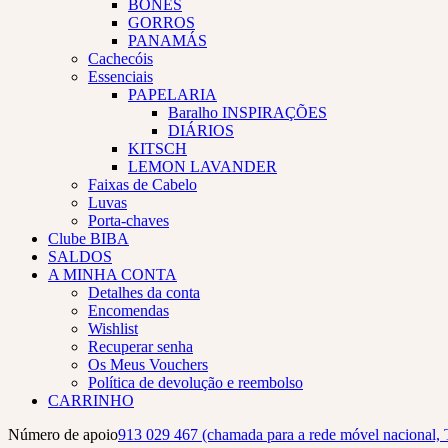
BONÉS
GORROS
PANAMÁS
Cachecóis
Essenciais
PAPELARIA
Baralho INSPIRAÇÕES
DIÁRIOS
KITSCH
LEMON LAVANDER
Faixas de Cabelo
Luvas
Porta-chaves
Clube BIBA
SALDOS
A MINHA CONTA
Detalhes da conta
Encomendas
Wishlist
Recuperar senha
Os Meus Vouchers
Política de devolução e reembolso
CARRINHO
Número de apoio
913 029 467 (chamada para a rede móvel nacional, 