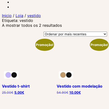
Inicio
/
Loja
/
vestido
Etiqueta:
vestido
Ordenado
A mostrar todos os 2 resultados
por
mais
recentes
Promoção!
Promoção!
Vestido t-shirt
Vestido com modelação
25.00
€
5.00
€
54.90
€
10.00
€