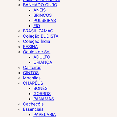
BANHADO OURO
ANÉIS
BRINCOS
PULSEIRAS
FIO
BRASIL ZAMAC
Coleção BUDISTA
Coleção Índia
RESINA
Óculos de Sol
ADULTO
CRIANÇA
Carteiras
CINTOS
Mochilas
CHAPÉUS
BONÉS
GORROS
PANAMÁS
Cachecóis
Essenciais
PAPELARIA