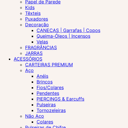
Papel de Parede
Kids
Têxteis
Puxadores
Decoração
CANECAS | Garrafas | Copos
Queima-Óleos | Incensos
Velas
FRAGRÂNCIAS
JARRAS
ACESSÓRIOS
CARTEIRAS PREMIUM
Aço
Anéis
Brincos
Fios/Colares
Pendentes
PIERCINGS & Earcuffs
Pulseiras
Tornozeleiras
Não Aço
Colares
Pulseiras de Chifre