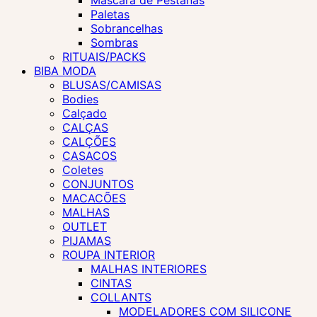
Máscara de Pestanas
Paletas
Sobrancelhas
Sombras
RITUAIS/PACKS
BIBA MODA
BLUSAS/CAMISAS
Bodies
Calçado
CALÇAS
CALÇÕES
CASACOS
Coletes
CONJUNTOS
MACACÕES
MALHAS
OUTLET
PIJAMAS
ROUPA INTERIOR
MALHAS INTERIORES
CINTAS
COLLANTS
MODELADORES COM SILICONE