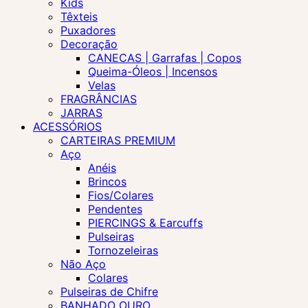
Kids
Têxteis
Puxadores
Decoração
CANECAS | Garrafas | Copos
Queima-Óleos | Incensos
Velas
FRAGRÂNCIAS
JARRAS
ACESSÓRIOS
CARTEIRAS PREMIUM
Aço
Anéis
Brincos
Fios/Colares
Pendentes
PIERCINGS & Earcuffs
Pulseiras
Tornozeleiras
Não Aço
Colares
Pulseiras de Chifre
BANHADO OURO