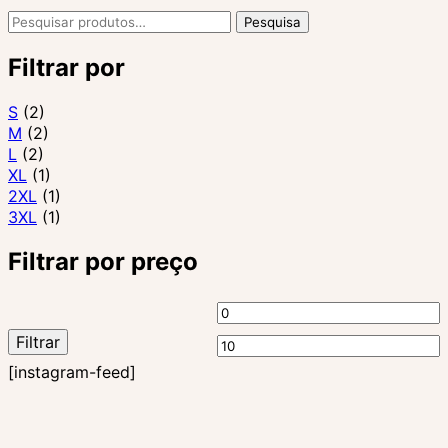
Pesquisar
Pesquisa
por:
Filtrar por
S
(2)
M
(2)
L
(2)
XL
(1)
2XL
(1)
3XL
(1)
Filtrar por preço
Preço
P
Filtrar
mínimo
m
[instagram-feed]