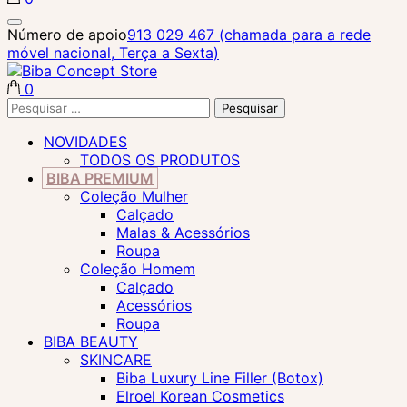
Biba Concept Store
Número de apoio
913 029 467 (chamada para a rede
móvel nacional, Terça a Sexta)
0
Biba Concept Store
Pesquisar
por:
NOVIDADES
TODOS OS PRODUTOS
BIBA PREMIUM
Coleção Mulher
Calçado
Malas & Acessórios
Roupa
Coleção Homem
Calçado
Acessórios
Roupa
BIBA BEAUTY
SKINCARE
Biba Luxury Line Filler (Botox)
Elroel Korean Cosmetics