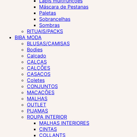
Lápis multifunções
Máscara de Pestanas
Paletas
Sobrancelhas
Sombras
RITUAIS/PACKS
BIBA MODA
BLUSAS/CAMISAS
Bodies
Calçado
CALÇAS
CALÇÕES
CASACOS
Coletes
CONJUNTOS
MACACÕES
MALHAS
OUTLET
PIJAMAS
ROUPA INTERIOR
MALHAS INTERIORES
CINTAS
COLLANTS