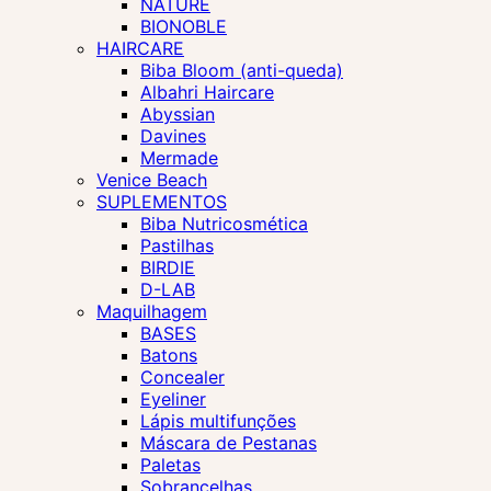
NATURE
BIONOBLE
HAIRCARE
Biba Bloom (anti-queda)
Albahri Haircare
Abyssian
Davines
Mermade
Venice Beach
SUPLEMENTOS
Biba Nutricosmética
Pastilhas
BIRDIE
D-LAB
Maquilhagem
BASES
Batons
Concealer
Eyeliner
Lápis multifunções
Máscara de Pestanas
Paletas
Sobrancelhas