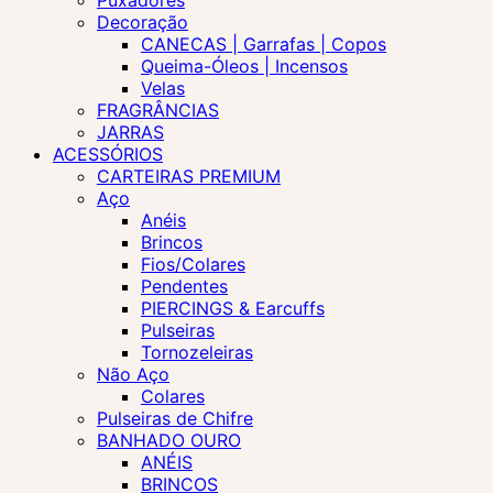
Puxadores
Decoração
CANECAS | Garrafas | Copos
Queima-Óleos | Incensos
Velas
FRAGRÂNCIAS
JARRAS
ACESSÓRIOS
CARTEIRAS PREMIUM
Aço
Anéis
Brincos
Fios/Colares
Pendentes
PIERCINGS & Earcuffs
Pulseiras
Tornozeleiras
Não Aço
Colares
Pulseiras de Chifre
BANHADO OURO
ANÉIS
BRINCOS