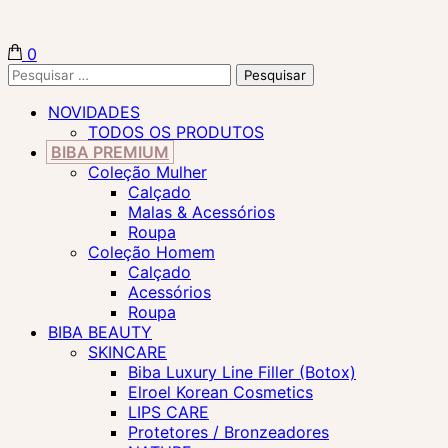
0
Biba Concept Store
Pesquisar
por:
NOVIDADES
TODOS OS PRODUTOS
BIBA PREMIUM
Coleção Mulher
Calçado
Malas & Acessórios
Roupa
Coleção Homem
Calçado
Acessórios
Roupa
BIBA BEAUTY
SKINCARE
Biba Luxury Line Filler (Botox)
Elroel Korean Cosmetics
LIPS CARE
Protetores / Bronzeadores