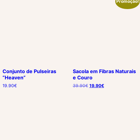
Promoção!
Conjunto de Pulseiras
Sacola em Fibras Naturais
“Heaven”
e Couro
O
O
19.90
€
39.90
€
19.90
€
preço
preço
original
atual
era:
é:
39.90€.
19.90€.