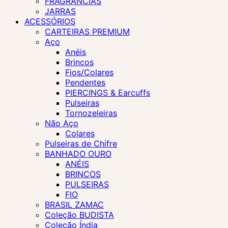
FRAGRÂNCIAS
JARRAS
ACESSÓRIOS
CARTEIRAS PREMIUM
Aço
Anéis
Brincos
Fios/Colares
Pendentes
PIERCINGS & Earcuffs
Pulseiras
Tornozeleiras
Não Aço
Colares
Pulseiras de Chifre
BANHADO OURO
ANÉIS
BRINCOS
PULSEIRAS
FIO
BRASIL ZAMAC
Coleção BUDISTA
Coleção Índia