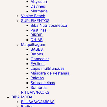
Abyssian
Davines
Mermade
Venice Beach
SUPLEMENTOS
Biba Nutricosmética
Pastilhas
BIRDIE
D-LAB
Maquilhagem
BASES
Batons
Concealer
Eyeliner
Lápis multifunções
Máscara de Pestanas
Paletas
Sobrancelhas
Sombras
RITUAIS/PACKS
BIBA MODA
BLUSAS/CAMISAS
Bodies