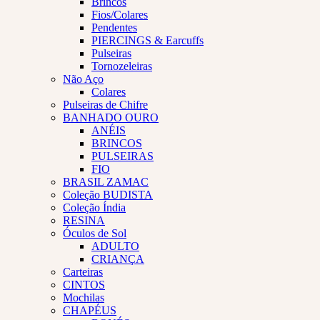
Brincos
Fios/Colares
Pendentes
PIERCINGS & Earcuffs
Pulseiras
Tornozeleiras
Não Aço
Colares
Pulseiras de Chifre
BANHADO OURO
ANÉIS
BRINCOS
PULSEIRAS
FIO
BRASIL ZAMAC
Coleção BUDISTA
Coleção Índia
RESINA
Óculos de Sol
ADULTO
CRIANÇA
Carteiras
CINTOS
Mochilas
CHAPÉUS