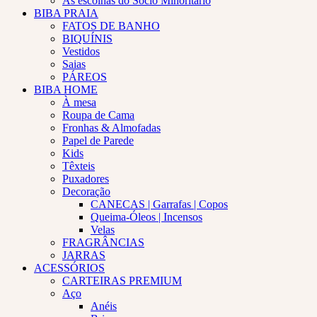
As escolhas do Sócio Minoritário
BIBA PRAIA
FATOS DE BANHO
BIQUÍNIS
Vestidos
Saias
PÁREOS
BIBA HOME
À mesa
Roupa de Cama
Fronhas & Almofadas
Papel de Parede
Kids
Têxteis
Puxadores
Decoração
CANECAS | Garrafas | Copos
Queima-Óleos | Incensos
Velas
FRAGRÂNCIAS
JARRAS
ACESSÓRIOS
CARTEIRAS PREMIUM
Aço
Anéis