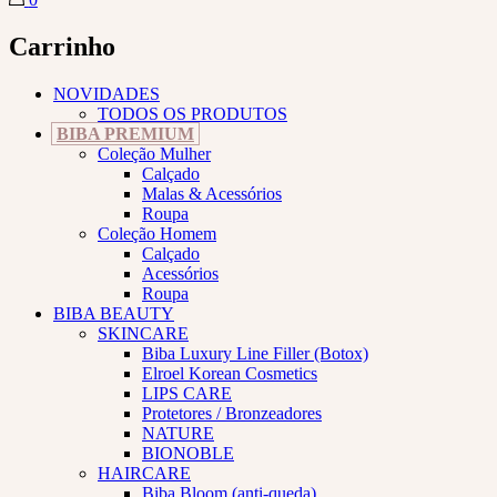
Carrinho
NOVIDADES
TODOS OS PRODUTOS
BIBA PREMIUM
Coleção Mulher
Calçado
Malas & Acessórios
Roupa
Coleção Homem
Calçado
Acessórios
Roupa
BIBA BEAUTY
SKINCARE
Biba Luxury Line Filler (Botox)
Elroel Korean Cosmetics
LIPS CARE
Protetores / Bronzeadores
NATURE
BIONOBLE
HAIRCARE
Biba Bloom (anti-queda)