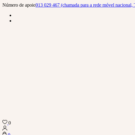
Skip
Número de apoio
913 029 467 (chamada para a rede móvel nacional, 
to
content
(Press
Enter)
0
Biba Concept Store
0