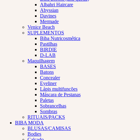
Albahri Haircare
Abyssian
Davines
Mermade
Venice Beach
SUPLEMENTOS
Biba Nutricosmética
Pastilhas
BIRDIE
D-LAB
Maquilhagem
BASES
Batons
Concealer
Eyeliner
Lápis multifunções
Máscara de Pestanas
Paletas
Sobrancelhas
Sombras
RITUAIS/PACKS
BIBA MODA
BLUSAS/CAMISAS
Bodies
Calçado