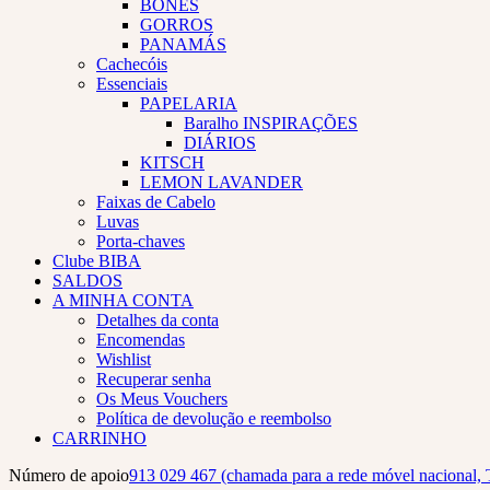
BONÉS
GORROS
PANAMÁS
Cachecóis
Essenciais
PAPELARIA
Baralho INSPIRAÇÕES
DIÁRIOS
KITSCH
LEMON LAVANDER
Faixas de Cabelo
Luvas
Porta-chaves
Clube BIBA
SALDOS
A MINHA CONTA
Detalhes da conta
Encomendas
Wishlist
Recuperar senha
Os Meus Vouchers
Política de devolução e reembolso
CARRINHO
Número de apoio
913 029 467 (chamada para a rede móvel nacional, 