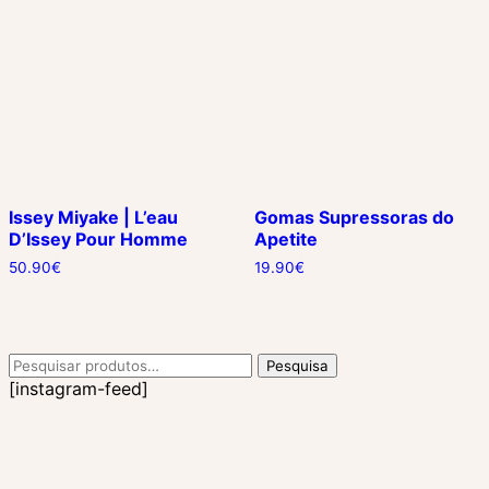
Issey Miyake | L’eau
Gomas Supressoras do
D’Issey Pour Homme
Apetite
50.90
€
19.90
€
Pesquisar
Pesquisa
por:
[instagram-feed]