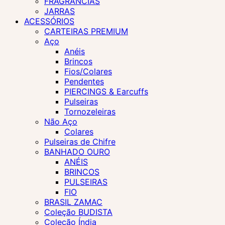
FRAGRÂNCIAS
JARRAS
ACESSÓRIOS
CARTEIRAS PREMIUM
Aço
Anéis
Brincos
Fios/Colares
Pendentes
PIERCINGS & Earcuffs
Pulseiras
Tornozeleiras
Não Aço
Colares
Pulseiras de Chifre
BANHADO OURO
ANÉIS
BRINCOS
PULSEIRAS
FIO
BRASIL ZAMAC
Coleção BUDISTA
Coleção Índia