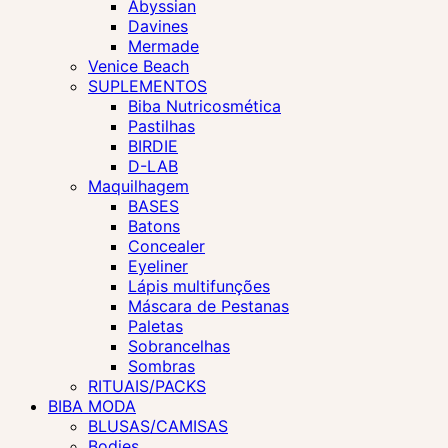
Abyssian
Davines
Mermade
Venice Beach
SUPLEMENTOS
Biba Nutricosmética
Pastilhas
BIRDIE
D-LAB
Maquilhagem
BASES
Batons
Concealer
Eyeliner
Lápis multifunções
Máscara de Pestanas
Paletas
Sobrancelhas
Sombras
RITUAIS/PACKS
BIBA MODA
BLUSAS/CAMISAS
Bodies