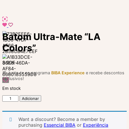
Batom Ultra-Mate “LA
Colors”
8.90
€
💬 Junta-te ao programa
BIBA Experience
e recebe descontos
exclusivos!
Em stock
Quantidade
Adicionar
de
Batom
Ultra-
Want a discount? Become a member by
Mate
purchasing
Essencial BIBA
or
Experiência
“LA