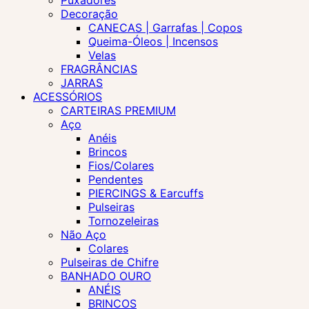
Puxadores
Decoração
CANECAS | Garrafas | Copos
Queima-Óleos | Incensos
Velas
FRAGRÂNCIAS
JARRAS
ACESSÓRIOS
CARTEIRAS PREMIUM
Aço
Anéis
Brincos
Fios/Colares
Pendentes
PIERCINGS & Earcuffs
Pulseiras
Tornozeleiras
Não Aço
Colares
Pulseiras de Chifre
BANHADO OURO
ANÉIS
BRINCOS