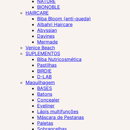
NATURE
BIONOBLE
HAIRCARE
Biba Bloom (anti-queda)
Albahri Haircare
Abyssian
Davines
Mermade
Venice Beach
SUPLEMENTOS
Biba Nutricosmética
Pastilhas
BIRDIE
D-LAB
Maquilhagem
BASES
Batons
Concealer
Eyeliner
Lápis multifunções
Máscara de Pestanas
Paletas
Sobrancelhas