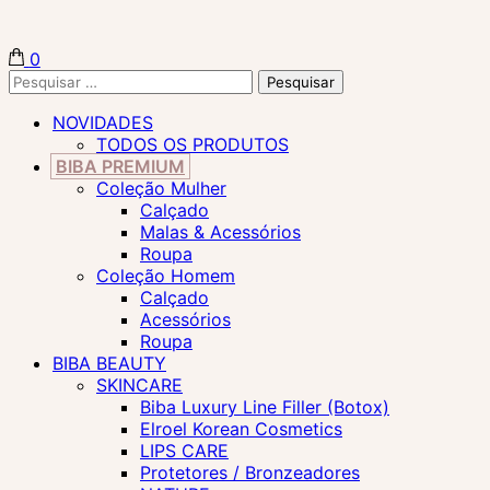
0
Biba Concept Store
Pesquisar
por:
NOVIDADES
TODOS OS PRODUTOS
BIBA PREMIUM
Coleção Mulher
Calçado
Malas & Acessórios
Roupa
Coleção Homem
Calçado
Acessórios
Roupa
BIBA BEAUTY
SKINCARE
Biba Luxury Line Filler (Botox)
Elroel Korean Cosmetics
LIPS CARE
Protetores / Bronzeadores