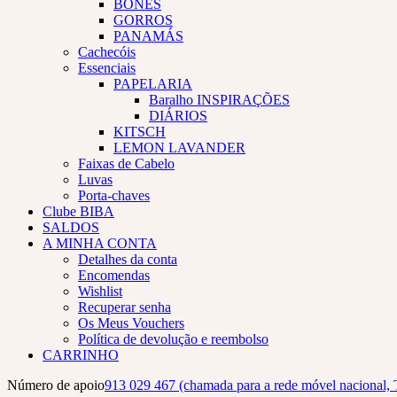
BONÉS
GORROS
PANAMÁS
Cachecóis
Essenciais
PAPELARIA
Baralho INSPIRAÇÕES
DIÁRIOS
KITSCH
LEMON LAVANDER
Faixas de Cabelo
Luvas
Porta-chaves
Clube BIBA
SALDOS
A MINHA CONTA
Detalhes da conta
Encomendas
Wishlist
Recuperar senha
Os Meus Vouchers
Política de devolução e reembolso
CARRINHO
Número de apoio
913 029 467 (chamada para a rede móvel nacional, 