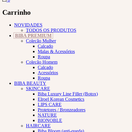
Carrinho
NOVIDADES
TODOS OS PRODUTOS
BIBA PREMIUM
Coleção Mulher
Calçado
Malas & Acessórios
Roupa
Coleção Homem
Calçado
Acessórios
Roupa
BIBA BEAUTY
SKINCARE
Biba Luxury Line Filler (Botox)
Elroel Korean Cosmetics
LIPS CARE
Protetores / Bronzeadores
NATURE
BIONOBLE
HAIRCARE
Biba Bloom (anti-queda)