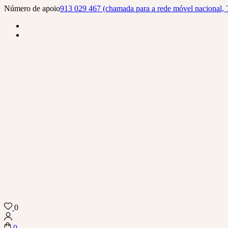
Skip
Número de apoio
913 029 467 (chamada para a rede móvel nacional, 
to
content
(Press
Enter)
0
Biba Concept Store
0