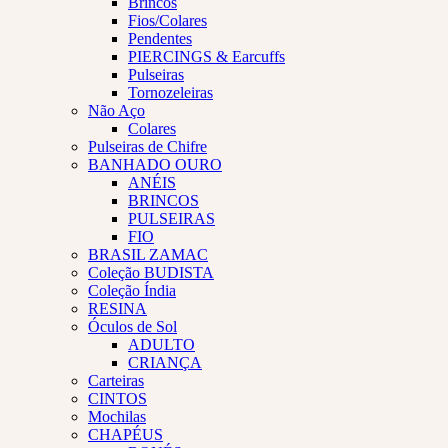
Brincos
Fios/Colares
Pendentes
PIERCINGS & Earcuffs
Pulseiras
Tornozeleiras
Não Aço
Colares
Pulseiras de Chifre
BANHADO OURO
ANÉIS
BRINCOS
PULSEIRAS
FIO
BRASIL ZAMAC
Coleção BUDISTA
Coleção Índia
RESINA
Óculos de Sol
ADULTO
CRIANÇA
Carteiras
CINTOS
Mochilas
CHAPÉUS