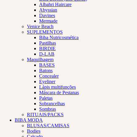
Albahri Haircare
Abyssian
Davines
Mermade
Venice Beach
SUPLEMENTOS
Biba Nutricosmética
Pastilhas
BIRDIE
D-LAB
Maquilhagem
BASES
Batons
Concealer
Eyeliner
Lápis multifunções
Máscara de Pestanas
Paletas
Sobrancelhas
Sombras
RITUAIS/PACKS
BIBA MODA
BLUSAS/CAMISAS
Bodies
Calçado