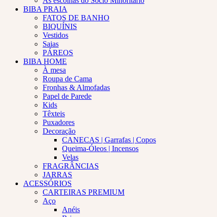
As escolhas do Sócio Minoritário
BIBA PRAIA
FATOS DE BANHO
BIQUÍNIS
Vestidos
Saias
PÁREOS
BIBA HOME
À mesa
Roupa de Cama
Fronhas & Almofadas
Papel de Parede
Kids
Têxteis
Puxadores
Decoração
CANECAS | Garrafas | Copos
Queima-Óleos | Incensos
Velas
FRAGRÂNCIAS
JARRAS
ACESSÓRIOS
CARTEIRAS PREMIUM
Aço
Anéis