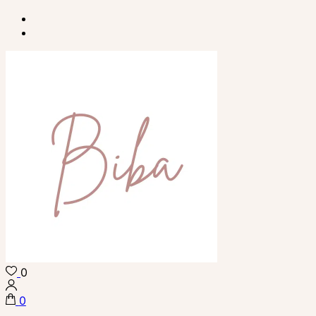
Skip
to
content
(Press
Enter)
0
Biba Concept Store
0