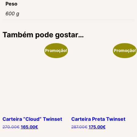
Peso
600 g
Também pode gostar…
Promoção!
Promoção!
Carteira “Cloud” Twinset
Carteira Preta Twinset
O
O
O
O
270.00
€
165.00
€
287.00
€
175.00
€
preço
preço
preço
preço
original
atual
original
atual