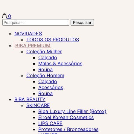
0
Biba Concept Store
Pesquisar
por:
NOVIDADES
TODOS OS PRODUTOS
BIBA PREMIUM
Coleção Mulher
Calçado
Malas & Acessórios
Roupa
Coleção Homem
Calçado
Acessórios
Roupa
BIBA BEAUTY
SKINCARE
Biba Luxury Line Filler (Botox)
Elroel Korean Cosmetics
LIPS CARE
Protetores / Bronzeadores