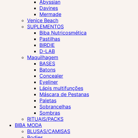
Abyssian
Davines
Mermade
Venice Beach
SUPLEMENTOS
Biba Nutricosmética
Pastilhas
BIRDIE
D-LAB
Maquilhagem
BASES
Batons
Concealer
Eyeliner
Lápis multifunções
Máscara de Pestanas
Paletas
Sobrancelhas
Sombras
RITUAIS/PACKS
BIBA MODA
BLUSAS/CAMISAS
Bodies