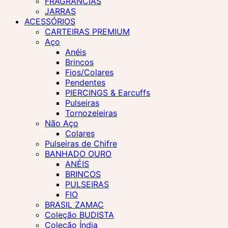
FRAGRÂNCIAS
JARRAS
ACESSÓRIOS
CARTEIRAS PREMIUM
Aço
Anéis
Brincos
Fios/Colares
Pendentes
PIERCINGS & Earcuffs
Pulseiras
Tornozeleiras
Não Aço
Colares
Pulseiras de Chifre
BANHADO OURO
ANÉIS
BRINCOS
PULSEIRAS
FIO
BRASIL ZAMAC
Coleção BUDISTA
Coleção Índia