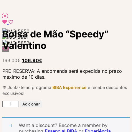
Bolsa de Mão “Speedy”
Valentino
O
O
163.00
€
106.90
€
preço
preço
PRÉ-RESERVA: A encomenda será expedida no prazo
original
atual
máximo de 10 dias.
era:
é:
163.00€.
106.90€.
💬 Junta-te ao programa
BIBA Experience
e recebe descontos
exclusivos!
Quantidade
Adicionar
de
Bolsa
de
Want a discount? Become a member by
Mão
purchasing
Essencial BIBA
or
Experiência