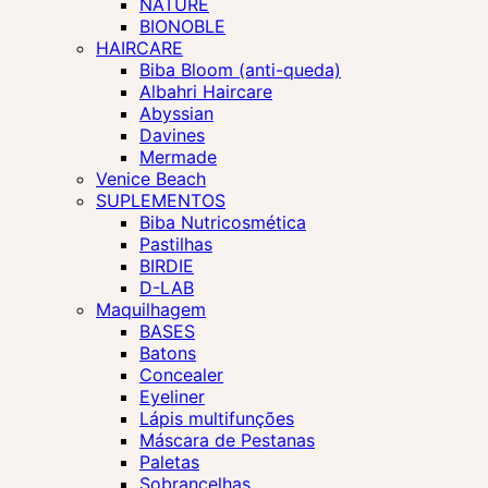
NATURE
BIONOBLE
HAIRCARE
Biba Bloom (anti-queda)
Albahri Haircare
Abyssian
Davines
Mermade
Venice Beach
SUPLEMENTOS
Biba Nutricosmética
Pastilhas
BIRDIE
D-LAB
Maquilhagem
BASES
Batons
Concealer
Eyeliner
Lápis multifunções
Máscara de Pestanas
Paletas
Sobrancelhas