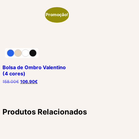
era:
é:
era:
é:
270.00€.
165.00€.
287.00€.
175.00€.
Promoção!
Bolsa de Ombro Valentino
(4 cores)
158.00
€
106.90
€
Produtos Relacionados