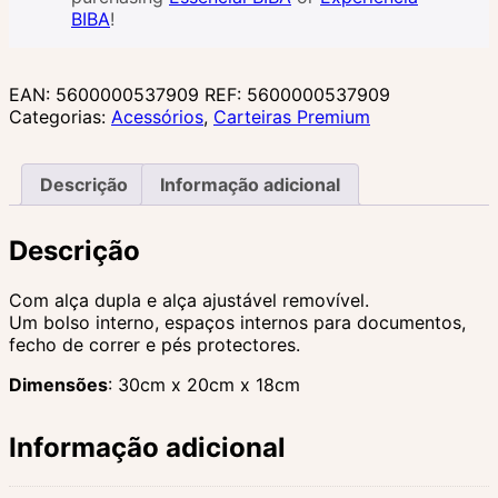
“Speedy”
BIBA
!
Valentino
EAN:
5600000537909
REF:
5600000537909
Categorias:
Acessórios
,
Carteiras Premium
Descrição
Informação adicional
Descrição
Com alça dupla e alça ajustável removível.
Um bolso interno, espaços internos para documentos,
fecho de correr e pés protectores.
Dimensões
: 30cm x 20cm x 18cm
Informação adicional