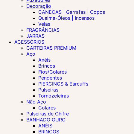
Puxadores
Decoração
CANECAS | Garrafas | Copos
Queima-Óleos | Incensos
Velas
FRAGRÂNCIAS
JARRAS
ACESSÓRIOS
CARTEIRAS PREMIUM
Aço
Anéis
Brincos
Fios/Colares
Pendentes
PIERCINGS & Earcuffs
Pulseiras
Tornozeleiras
Não Aço
Colares
Pulseiras de Chifre
BANHADO OURO
ANÉIS
BRINCOS