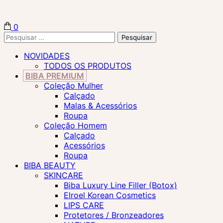
0
Biba Concept Store
Pesquisar
por:
NOVIDADES
TODOS OS PRODUTOS
BIBA PREMIUM
Coleção Mulher
Calçado
Malas & Acessórios
Roupa
Coleção Homem
Calçado
Acessórios
Roupa
BIBA BEAUTY
SKINCARE
Biba Luxury Line Filler (Botox)
Elroel Korean Cosmetics
LIPS CARE
Protetores / Bronzeadores