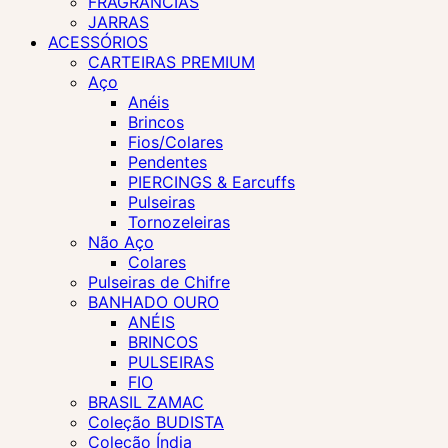
FRAGRÂNCIAS
JARRAS
ACESSÓRIOS
CARTEIRAS PREMIUM
Aço
Anéis
Brincos
Fios/Colares
Pendentes
PIERCINGS & Earcuffs
Pulseiras
Tornozeleiras
Não Aço
Colares
Pulseiras de Chifre
BANHADO OURO
ANÉIS
BRINCOS
PULSEIRAS
FIO
BRASIL ZAMAC
Coleção BUDISTA
Coleção Índia