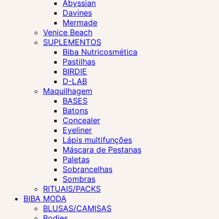
Abyssian
Davines
Mermade
Venice Beach
SUPLEMENTOS
Biba Nutricosmética
Pastilhas
BIRDIE
D-LAB
Maquilhagem
BASES
Batons
Concealer
Eyeliner
Lápis multifunções
Máscara de Pestanas
Paletas
Sobrancelhas
Sombras
RITUAIS/PACKS
BIBA MODA
BLUSAS/CAMISAS
Bodies