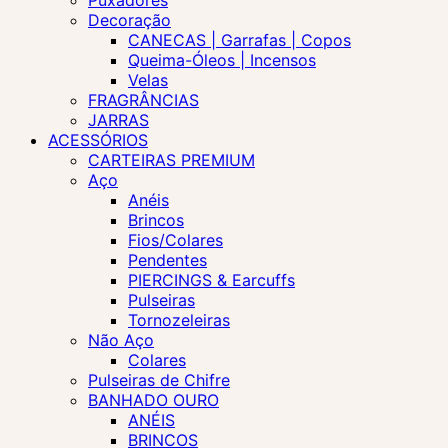
Puxadores
Decoração
CANECAS | Garrafas | Copos
Queima-Óleos | Incensos
Velas
FRAGRÂNCIAS
JARRAS
ACESSÓRIOS
CARTEIRAS PREMIUM
Aço
Anéis
Brincos
Fios/Colares
Pendentes
PIERCINGS & Earcuffs
Pulseiras
Tornozeleiras
Não Aço
Colares
Pulseiras de Chifre
BANHADO OURO
ANÉIS
BRINCOS