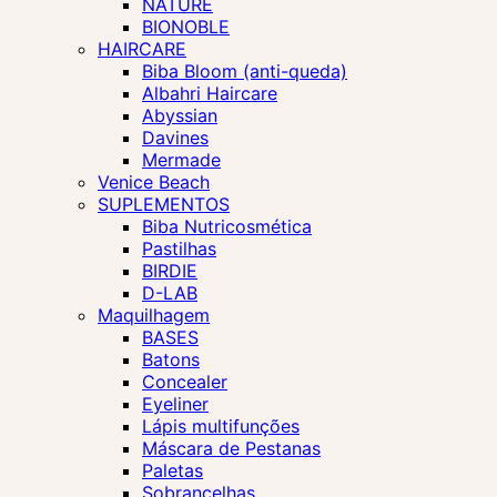
NATURE
BIONOBLE
HAIRCARE
Biba Bloom (anti-queda)
Albahri Haircare
Abyssian
Davines
Mermade
Venice Beach
SUPLEMENTOS
Biba Nutricosmética
Pastilhas
BIRDIE
D-LAB
Maquilhagem
BASES
Batons
Concealer
Eyeliner
Lápis multifunções
Máscara de Pestanas
Paletas
Sobrancelhas