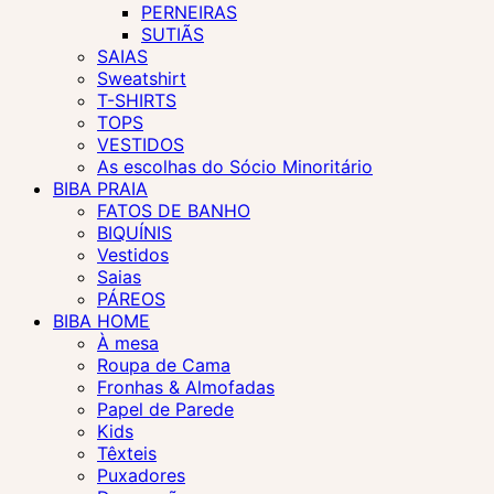
PERNEIRAS
SUTIÃS
SAIAS
Sweatshirt
T-SHIRTS
TOPS
VESTIDOS
As escolhas do Sócio Minoritário
BIBA PRAIA
FATOS DE BANHO
BIQUÍNIS
Vestidos
Saias
PÁREOS
BIBA HOME
À mesa
Roupa de Cama
Fronhas & Almofadas
Papel de Parede
Kids
Têxteis
Puxadores