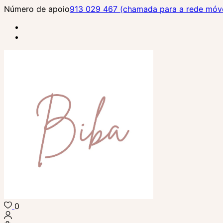
Skip
Número de apoio
913 029 467 (chamada para a rede móvel
to
content
(Press
Enter)
0
Biba Concept Store