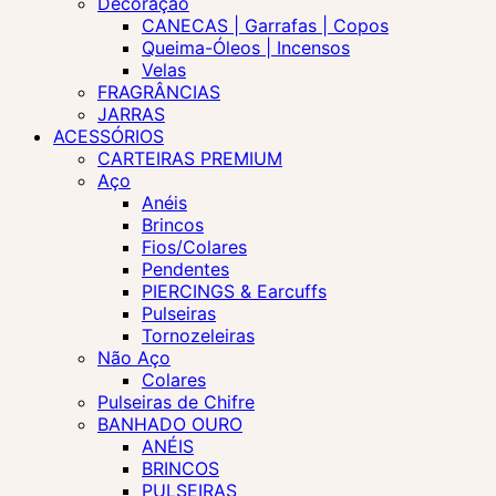
Decoração
CANECAS | Garrafas | Copos
Queima-Óleos | Incensos
Velas
FRAGRÂNCIAS
JARRAS
ACESSÓRIOS
CARTEIRAS PREMIUM
Aço
Anéis
Brincos
Fios/Colares
Pendentes
PIERCINGS & Earcuffs
Pulseiras
Tornozeleiras
Não Aço
Colares
Pulseiras de Chifre
BANHADO OURO
ANÉIS
BRINCOS
PULSEIRAS