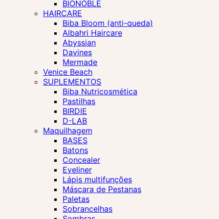
BIONOBLE
HAIRCARE
Biba Bloom (anti-queda)
Albahri Haircare
Abyssian
Davines
Mermade
Venice Beach
SUPLEMENTOS
Biba Nutricosmética
Pastilhas
BIRDIE
D-LAB
Maquilhagem
BASES
Batons
Concealer
Eyeliner
Lápis multifunções
Máscara de Pestanas
Paletas
Sobrancelhas
Sombras