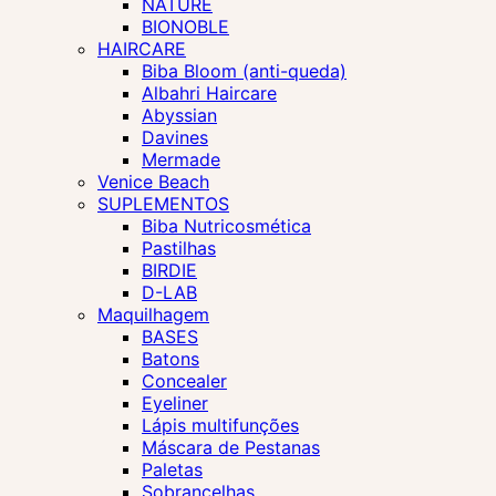
NATURE
BIONOBLE
HAIRCARE
Biba Bloom (anti-queda)
Albahri Haircare
Abyssian
Davines
Mermade
Venice Beach
SUPLEMENTOS
Biba Nutricosmética
Pastilhas
BIRDIE
D-LAB
Maquilhagem
BASES
Batons
Concealer
Eyeliner
Lápis multifunções
Máscara de Pestanas
Paletas
Sobrancelhas