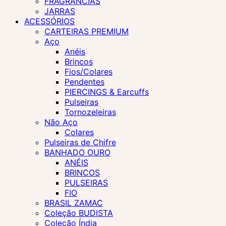
FRAGRÂNCIAS
JARRAS
ACESSÓRIOS
CARTEIRAS PREMIUM
Aço
Anéis
Brincos
Fios/Colares
Pendentes
PIERCINGS & Earcuffs
Pulseiras
Tornozeleiras
Não Aço
Colares
Pulseiras de Chifre
BANHADO OURO
ANÉIS
BRINCOS
PULSEIRAS
FIO
BRASIL ZAMAC
Coleção BUDISTA
Coleção Índia