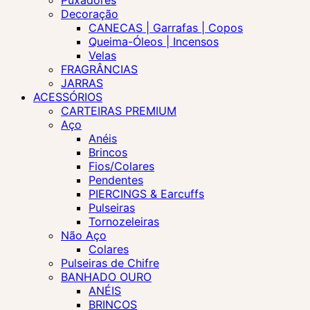
Puxadores
Decoração
CANECAS | Garrafas | Copos
Queima-Óleos | Incensos
Velas
FRAGRÂNCIAS
JARRAS
ACESSÓRIOS
CARTEIRAS PREMIUM
Aço
Anéis
Brincos
Fios/Colares
Pendentes
PIERCINGS & Earcuffs
Pulseiras
Tornozeleiras
Não Aço
Colares
Pulseiras de Chifre
BANHADO OURO
ANÉIS
BRINCOS