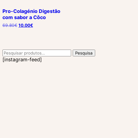
Pro-Colagénio Digestão
com sabor a Côco
O
O
69.80
€
10.00
€
preço
preço
original
atual
era:
é:
69.80€.
10.00€.
Pesquisar
Pesquisa
por:
[instagram-feed]