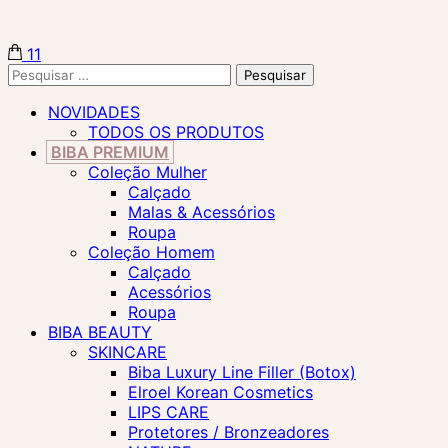
11
Biba Concept Store
Pesquisar
por:
NOVIDADES
TODOS OS PRODUTOS
BIBA PREMIUM
Coleção Mulher
Calçado
Malas & Acessórios
Roupa
Coleção Homem
Calçado
Acessórios
Roupa
BIBA BEAUTY
SKINCARE
Biba Luxury Line Filler (Botox)
Elroel Korean Cosmetics
LIPS CARE
Protetores / Bronzeadores