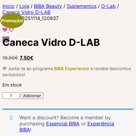
Inicio
/
Loja
/
BIBA Beauty
/
Suplementos
/
D-Lab
/
Caneca Vidro D-LAB
Promoção!
Caneca Vidro D-LAB
O
O
19.90
€
7.50
€
preço
preço
💬 Junta-te ao programa
BIBA Experience
e recebe descontos
original
atual
exclusivos!
era:
é:
19.90€.
7.50€.
Em stock
Quantidade
Adicionar
de
Caneca
Vidro
Want a discount? Become a member by
D-
purchasing
Essencial BIBA
or
Experiência
LAB
BIBA
!