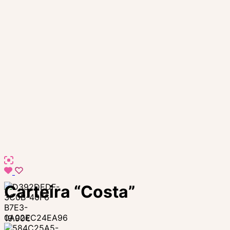
Carteira “Costa”
19.90
€