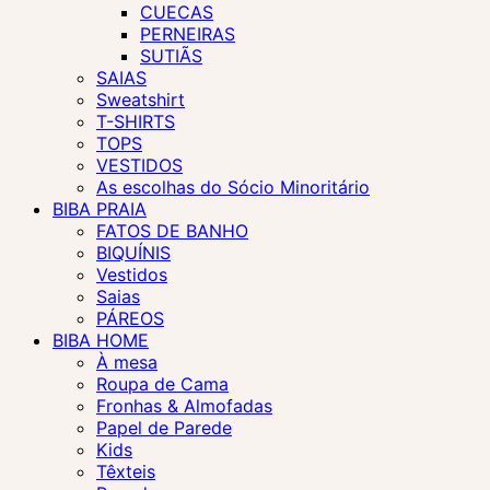
CUECAS
PERNEIRAS
SUTIÃS
SAIAS
Sweatshirt
T-SHIRTS
TOPS
VESTIDOS
As escolhas do Sócio Minoritário
BIBA PRAIA
FATOS DE BANHO
BIQUÍNIS
Vestidos
Saias
PÁREOS
BIBA HOME
À mesa
Roupa de Cama
Fronhas & Almofadas
Papel de Parede
Kids
Têxteis