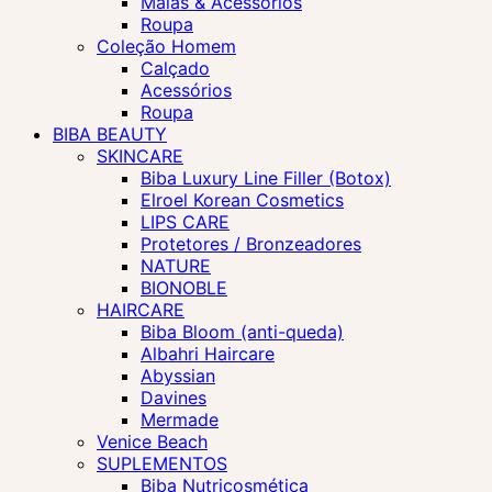
Malas & Acessórios
Roupa
Coleção Homem
Calçado
Acessórios
Roupa
BIBA BEAUTY
SKINCARE
Biba Luxury Line Filler (Botox)
Elroel Korean Cosmetics
LIPS CARE
Protetores / Bronzeadores
NATURE
BIONOBLE
HAIRCARE
Biba Bloom (anti-queda)
Albahri Haircare
Abyssian
Davines
Mermade
Venice Beach
SUPLEMENTOS
Biba Nutricosmética