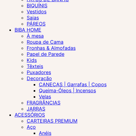
BIQUÍNIS
Vestidos
Saias
PÁREOS
BIBA HOME
À mesa
Roupa de Cama
Fronhas & Almofadas
Papel de Parede
Kids
Têxteis
Puxadores
Decoração
CANECAS | Garrafas | Copos
Queima-Óleos | Incensos
Velas
FRAGRÂNCIAS
JARRAS
ACESSÓRIOS
CARTEIRAS PREMIUM
Aço
Anéis