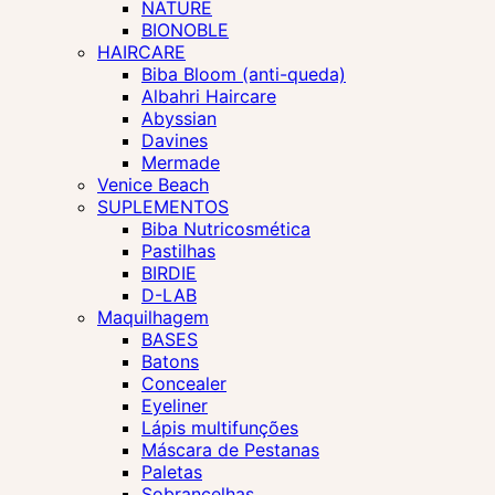
NATURE
BIONOBLE
HAIRCARE
Biba Bloom (anti-queda)
Albahri Haircare
Abyssian
Davines
Mermade
Venice Beach
SUPLEMENTOS
Biba Nutricosmética
Pastilhas
BIRDIE
D-LAB
Maquilhagem
BASES
Batons
Concealer
Eyeliner
Lápis multifunções
Máscara de Pestanas
Paletas
Sobrancelhas