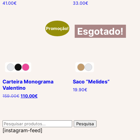
41.00
€
33.00
€
Esgotado!
Promoção!
Carteira Monograma
Saco “Melides”
Valentino
19.90
€
159.00
€
110.00
€
Pesquisar
Pesquisa
por:
[instagram-feed]