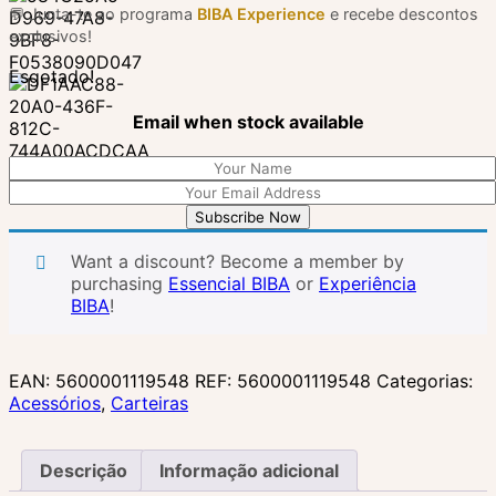
💬 Junta-te ao programa
BIBA Experience
e recebe descontos
exclusivos!
Esgotado!
Email when stock available
Subscribe Now
Want a discount? Become a member by
purchasing
Essencial BIBA
or
Experiência
BIBA
!
EAN:
5600001119548
REF:
5600001119548
Categorias:
Acessórios
,
Carteiras
Descrição
Informação adicional