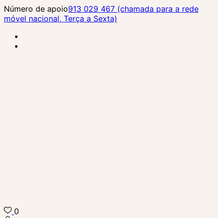
Skip
Número de apoio
913 029 467 (chamada para a rede
to
móvel nacional, Terça a Sexta)
content
(Press
Enter)
0
Biba Concept Store