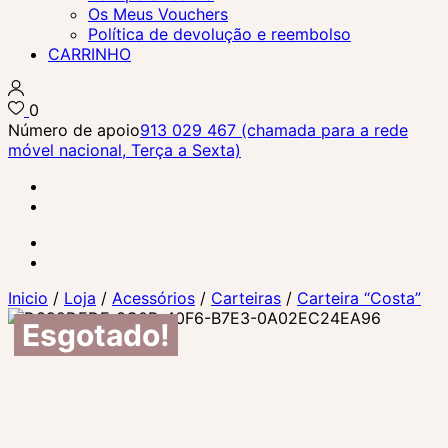
Os Meus Vouchers
Política de devolução e reembolso
CARRINHO
0
Número de apoio
913 029 467 (chamada para a rede
móvel nacional, Terça a Sexta)
Inicio
/
Loja
/
Acessórios
/
Carteiras
/
Carteira “Costa”
Esgotado!