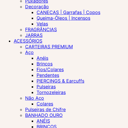
Puxadores
Decoração
CANECAS | Garrafas | Copos
Queima-Óleos | Incensos
Velas
FRAGRÂNCIAS
JARRAS
ACESSÓRIOS
CARTEIRAS PREMIUM
Aço
Anéis
Brincos
Fios/Colares
Pendentes
PIERCINGS & Earcuffs
Pulseiras
Tornozeleiras
Não Aço
Colares
Pulseiras de Chifre
BANHADO OURO
ANÉIS
BRINCOS