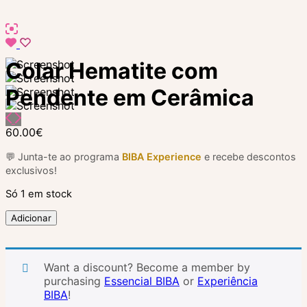
Colar Hematite com
Pendente em Cerâmica
60.00
€
💬 Junta-te ao programa
BIBA Experience
e recebe descontos
exclusivos!
Só 1 em stock
Quantidade
Adicionar
de
Colar
Hematite
Want a discount? Become a member by
com
purchasing
Essencial BIBA
or
Experiência
Pendente
BIBA
!
em