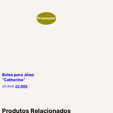
Promoção!
Bolsa para Jóias
“Catherine”
O
O
29.90
€
22.90
€
preço
preço
original
atual
era:
é:
29.90€.
22.90€.
Produtos Relacionados