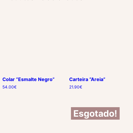
Colar “Esmalte Negro”
Carteira “Areia”
54.00
€
21.90
€
Esgotado!