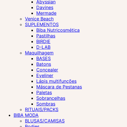
Abyssian
Davines
Mermade
Venice Beach
SUPLEMENTOS
Biba Nutricosmética
Pastilhas
BIRDIE
D-LAB
Maquilhagem
BASES
Batons
Concealer
Eyeliner
Lápis multifunções
Máscara de Pestanas
Paletas
Sobrancelhas
Sombras
RITUAIS/PACKS
BIBA MODA
BLUSAS/CAMISAS
Bodies