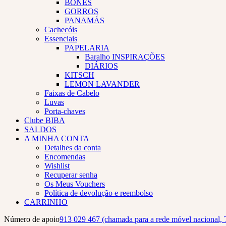
BONÉS
GORROS
PANAMÁS
Cachecóis
Essenciais
PAPELARIA
Baralho INSPIRAÇÕES
DIÁRIOS
KITSCH
LEMON LAVANDER
Faixas de Cabelo
Luvas
Porta-chaves
Clube BIBA
SALDOS
A MINHA CONTA
Detalhes da conta
Encomendas
Wishlist
Recuperar senha
Os Meus Vouchers
Política de devolução e reembolso
CARRINHO
Número de apoio
913 029 467 (chamada para a rede móvel nacional, 