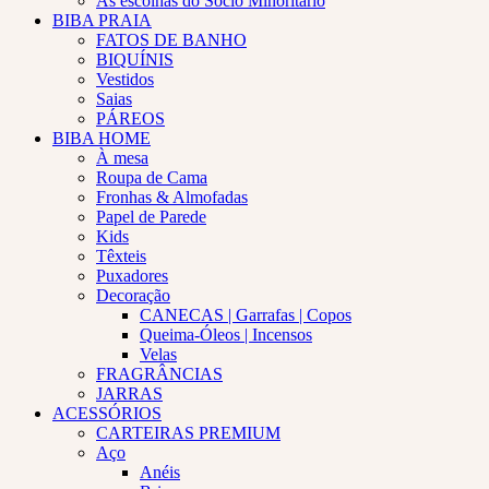
As escolhas do Sócio Minoritário
BIBA PRAIA
FATOS DE BANHO
BIQUÍNIS
Vestidos
Saias
PÁREOS
BIBA HOME
À mesa
Roupa de Cama
Fronhas & Almofadas
Papel de Parede
Kids
Têxteis
Puxadores
Decoração
CANECAS | Garrafas | Copos
Queima-Óleos | Incensos
Velas
FRAGRÂNCIAS
JARRAS
ACESSÓRIOS
CARTEIRAS PREMIUM
Aço
Anéis