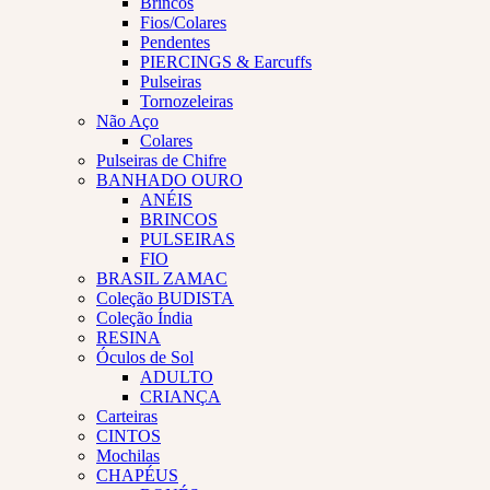
Brincos
Fios/Colares
Pendentes
PIERCINGS & Earcuffs
Pulseiras
Tornozeleiras
Não Aço
Colares
Pulseiras de Chifre
BANHADO OURO
ANÉIS
BRINCOS
PULSEIRAS
FIO
BRASIL ZAMAC
Coleção BUDISTA
Coleção Índia
RESINA
Óculos de Sol
ADULTO
CRIANÇA
Carteiras
CINTOS
Mochilas
CHAPÉUS