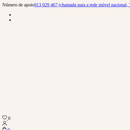
Skip
Número de apoio
913 029 467 (chamada para a rede móvel nacional, 
to
content
(Press
Enter)
0
Biba Concept Store
0