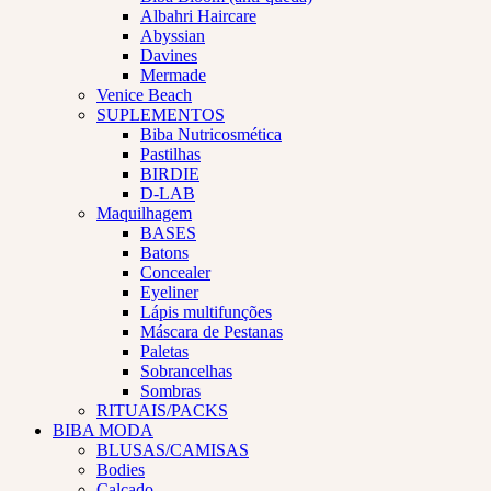
Albahri Haircare
Abyssian
Davines
Mermade
Venice Beach
SUPLEMENTOS
Biba Nutricosmética
Pastilhas
BIRDIE
D-LAB
Maquilhagem
BASES
Batons
Concealer
Eyeliner
Lápis multifunções
Máscara de Pestanas
Paletas
Sobrancelhas
Sombras
RITUAIS/PACKS
BIBA MODA
BLUSAS/CAMISAS
Bodies
Calçado