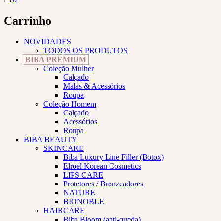
Carrinho
NOVIDADES
TODOS OS PRODUTOS
BIBA PREMIUM
Coleção Mulher
Calçado
Malas & Acessórios
Roupa
Coleção Homem
Calçado
Acessórios
Roupa
BIBA BEAUTY
SKINCARE
Biba Luxury Line Filler (Botox)
Elroel Korean Cosmetics
LIPS CARE
Protetores / Bronzeadores
NATURE
BIONOBLE
HAIRCARE
Biba Bloom (anti-queda)