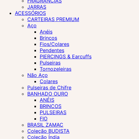
FRAGRÂNCIAS
JARRAS
ACESSÓRIOS
CARTEIRAS PREMIUM
Aço
Anéis
Brincos
Fios/Colares
Pendentes
PIERCINGS & Earcuffs
Pulseiras
Tornozeleiras
Não Aço
Colares
Pulseiras de Chifre
BANHADO OURO
ANÉIS
BRINCOS
PULSEIRAS
FIO
BRASIL ZAMAC
Coleção BUDISTA
Coleção Índia