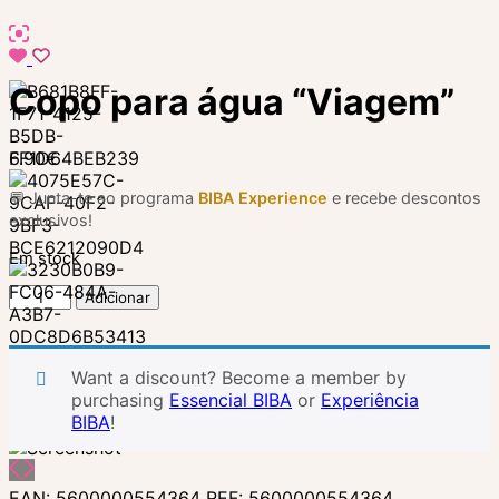
Copo para água “Viagem”
6.90
€
💬 Junta-te ao programa
BIBA Experience
e recebe descontos
exclusivos!
Em stock
Quantidade
Adicionar
de
Copo
para
Want a discount? Become a member by
água
purchasing
Essencial BIBA
or
Experiência
“Viagem”
BIBA
!
EAN:
5600000554364
REF:
5600000554364