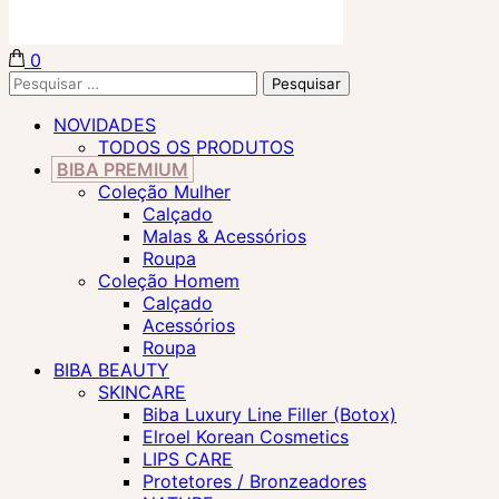
0
Biba Concept Store
Pesquisar
por:
NOVIDADES
TODOS OS PRODUTOS
BIBA PREMIUM
Coleção Mulher
Calçado
Malas & Acessórios
Roupa
Coleção Homem
Calçado
Acessórios
Roupa
BIBA BEAUTY
SKINCARE
Biba Luxury Line Filler (Botox)
Elroel Korean Cosmetics
LIPS CARE
Protetores / Bronzeadores