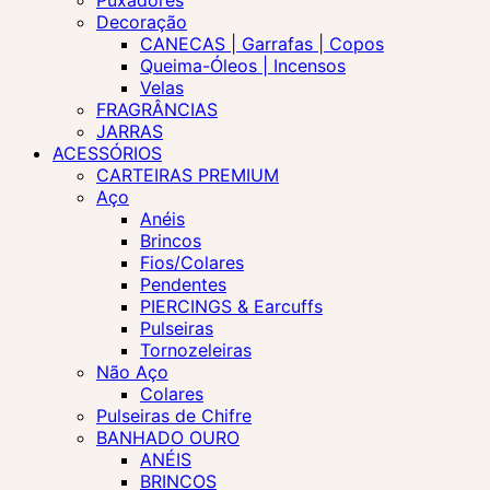
Puxadores
Decoração
CANECAS | Garrafas | Copos
Queima-Óleos | Incensos
Velas
FRAGRÂNCIAS
JARRAS
ACESSÓRIOS
CARTEIRAS PREMIUM
Aço
Anéis
Brincos
Fios/Colares
Pendentes
PIERCINGS & Earcuffs
Pulseiras
Tornozeleiras
Não Aço
Colares
Pulseiras de Chifre
BANHADO OURO
ANÉIS
BRINCOS