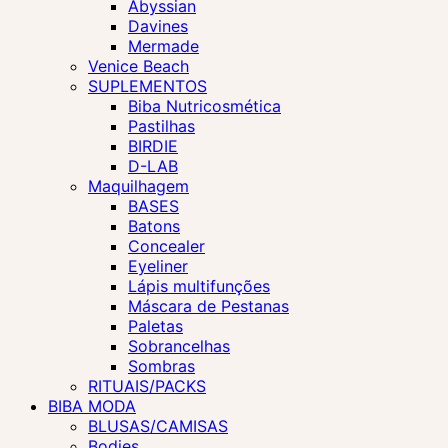
Abyssian
Davines
Mermade
Venice Beach
SUPLEMENTOS
Biba Nutricosmética
Pastilhas
BIRDIE
D-LAB
Maquilhagem
BASES
Batons
Concealer
Eyeliner
Lápis multifunções
Máscara de Pestanas
Paletas
Sobrancelhas
Sombras
RITUAIS/PACKS
BIBA MODA
BLUSAS/CAMISAS
Bodies