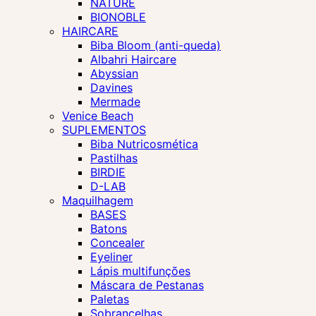
NATURE
BIONOBLE
HAIRCARE
Biba Bloom (anti-queda)
Albahri Haircare
Abyssian
Davines
Mermade
Venice Beach
SUPLEMENTOS
Biba Nutricosmética
Pastilhas
BIRDIE
D-LAB
Maquilhagem
BASES
Batons
Concealer
Eyeliner
Lápis multifunções
Máscara de Pestanas
Paletas
Sobrancelhas