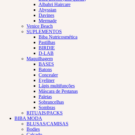
Albahri Haircare
Abyssian
Davines
Mermade
Venice Beach
SUPLEMENTOS
Biba Nutricosmética
Pastilhas
BIRDIE
D-LAB
Maquilhagem
BASES
Batons
Concealer
Eyeliner
Lápis multifunções
Máscara de Pestanas
Paletas
Sobrancelhas
Sombras
RITUAIS/PACKS
BIBA MODA
BLUSAS/CAMISAS
Bodies
Calçado