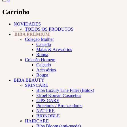
Carrinho
NOVIDADES
TODOS OS PRODUTOS
BIBA PREMIUM
Coleção Mulher
Calçado
Malas & Acessórios
Roupa
Coleção Homem
Calçado
Acessórios
Roupa
BIBA BEAUTY
SKINCARE
Biba Luxury Line Filler (Botox)
Elroel Korean Cosmetics
LIPS CARE
Protetores / Bronzeadores
NATURE
BIONOBLE
HAIRCARE
Biba Bloom (anti-queda)