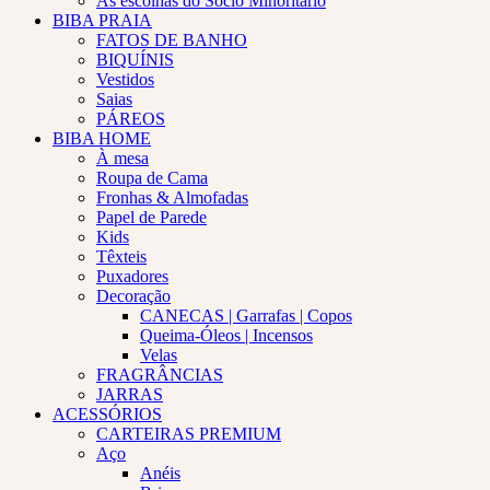
As escolhas do Sócio Minoritário
BIBA PRAIA
FATOS DE BANHO
BIQUÍNIS
Vestidos
Saias
PÁREOS
BIBA HOME
À mesa
Roupa de Cama
Fronhas & Almofadas
Papel de Parede
Kids
Têxteis
Puxadores
Decoração
CANECAS | Garrafas | Copos
Queima-Óleos | Incensos
Velas
FRAGRÂNCIAS
JARRAS
ACESSÓRIOS
CARTEIRAS PREMIUM
Aço
Anéis