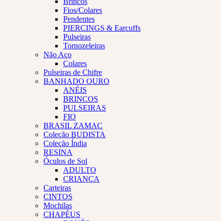
Brincos
Fios/Colares
Pendentes
PIERCINGS & Earcuffs
Pulseiras
Tornozeleiras
Não Aço
Colares
Pulseiras de Chifre
BANHADO OURO
ANÉIS
BRINCOS
PULSEIRAS
FIO
BRASIL ZAMAC
Coleção BUDISTA
Coleção Índia
RESINA
Óculos de Sol
ADULTO
CRIANÇA
Carteiras
CINTOS
Mochilas
CHAPÉUS