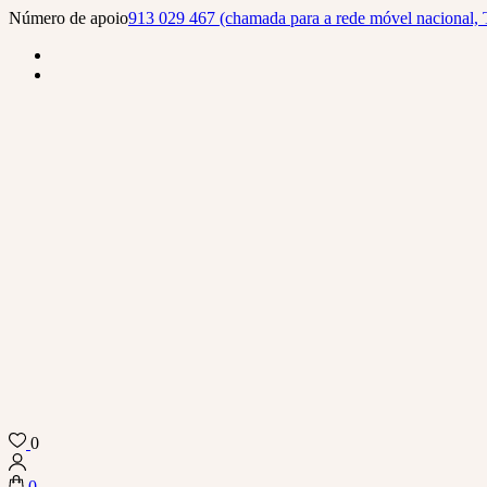
Skip
Número de apoio
913 029 467 (chamada para a rede móvel nacional, 
to
content
(Press
Enter)
0
Biba Concept Store
0