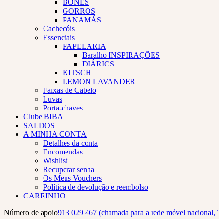
BONÉS
GORROS
PANAMÁS
Cachecóis
Essenciais
PAPELARIA
Baralho INSPIRAÇÕES
DIÁRIOS
KITSCH
LEMON LAVANDER
Faixas de Cabelo
Luvas
Porta-chaves
Clube BIBA
SALDOS
A MINHA CONTA
Detalhes da conta
Encomendas
Wishlist
Recuperar senha
Os Meus Vouchers
Política de devolução e reembolso
CARRINHO
Número de apoio
913 029 467 (chamada para a rede móvel nacional, 