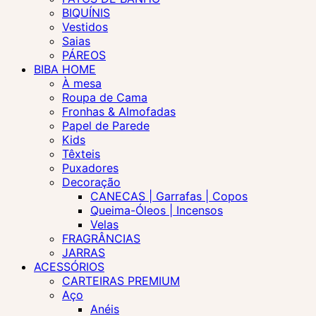
BIQUÍNIS
Vestidos
Saias
PÁREOS
BIBA HOME
À mesa
Roupa de Cama
Fronhas & Almofadas
Papel de Parede
Kids
Têxteis
Puxadores
Decoração
CANECAS | Garrafas | Copos
Queima-Óleos | Incensos
Velas
FRAGRÂNCIAS
JARRAS
ACESSÓRIOS
CARTEIRAS PREMIUM
Aço
Anéis