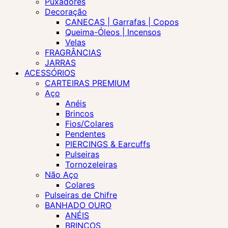
Puxadores
Decoração
CANECAS | Garrafas | Copos
Queima-Óleos | Incensos
Velas
FRAGRÂNCIAS
JARRAS
ACESSÓRIOS
CARTEIRAS PREMIUM
Aço
Anéis
Brincos
Fios/Colares
Pendentes
PIERCINGS & Earcuffs
Pulseiras
Tornozeleiras
Não Aço
Colares
Pulseiras de Chifre
BANHADO OURO
ANÉIS
BRINCOS