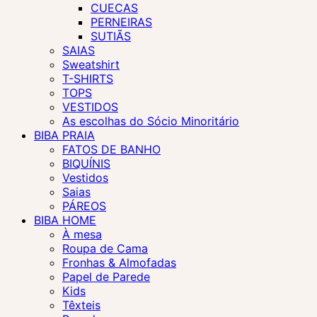
CUECAS
PERNEIRAS
SUTIÃS
SAIAS
Sweatshirt
T-SHIRTS
TOPS
VESTIDOS
As escolhas do Sócio Minoritário
BIBA PRAIA
FATOS DE BANHO
BIQUÍNIS
Vestidos
Saias
PÁREOS
BIBA HOME
À mesa
Roupa de Cama
Fronhas & Almofadas
Papel de Parede
Kids
Têxteis