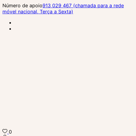
Skip
Número de apoio
913 029 467 (chamada para a rede
to
móvel nacional, Terça a Sexta)
content
(Press
Enter)
0
Biba Concept Store