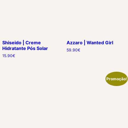
Shiseido | Creme
Azzaro | Wanted Girl
Hidratante Pós Solar
59.90
€
15.90
€
Promoção!