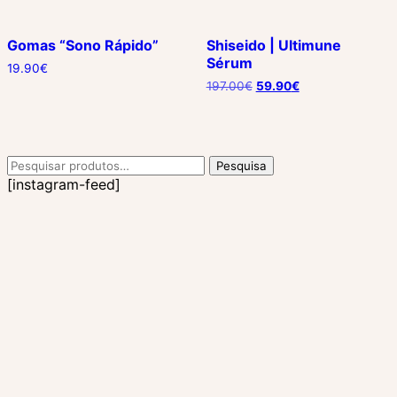
Gomas “Sono Rápido”
Shiseido | Ultimune
Sérum
19.90
€
O
O
197.00
€
59.90
€
preço
preço
original
atual
era:
é:
197.00€.
59.90€.
Pesquisar
Pesquisa
por:
[instagram-feed]