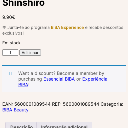
Shinshiro
9.90
€
💬 Junta-te ao programa
BIBA Experience
e recebe descontos
exclusivos!
Em stock
Quantidade
Adicionar
de
Gel
de
Want a discount? Become a member by
Banho
purchasing
Essencial BIBA
or
Experiência
em
BIBA
!
Espuma
-
Shinshiro
EAN:
5600001089544
REF:
5600001089544
Categoria:
BIBA Beauty
Descrição
Informação adicional