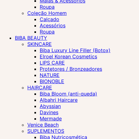
Malas & Acessórios
Roupa
Coleção Homem
Calçado
Acessórios
Roupa
BIBA BEAUTY
SKINCARE
Biba Luxury Line Filler (Botox)
Elroel Korean Cosmetics
LIPS CARE
Protetores / Bronzeadores
NATURE
BIONOBLE
HAIRCARE
Biba Bloom (anti-queda)
Albahri Haircare
Abyssian
Davines
Mermade
Venice Beach
SUPLEMENTOS
Biba Nutricosmética