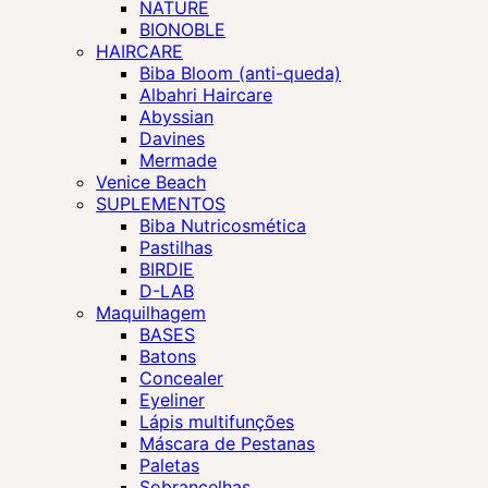
NATURE
BIONOBLE
HAIRCARE
Biba Bloom (anti-queda)
Albahri Haircare
Abyssian
Davines
Mermade
Venice Beach
SUPLEMENTOS
Biba Nutricosmética
Pastilhas
BIRDIE
D-LAB
Maquilhagem
BASES
Batons
Concealer
Eyeliner
Lápis multifunções
Máscara de Pestanas
Paletas
Sobrancelhas