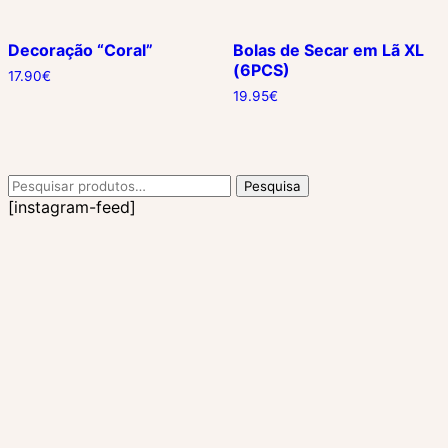
Decoração “Coral”
Bolas de Secar em Lã XL
(6PCS)
17.90
€
19.95
€
Pesquisar
Pesquisa
por:
[instagram-feed]