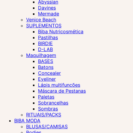
Abyssian
Davines
Mermade
Venice Beach
SUPLEMENTOS
Biba Nutricosmética
Pastilhas
BIRDIE
D-LAB
Maquilhagem
BASES
Batons
Concealer
Eyeliner
Lápis multifunções
Máscara de Pestanas
Paletas
Sobrancelhas
Sombras
RITUAIS/PACKS
BIBA MODA
BLUSAS/CAMISAS
Bodies