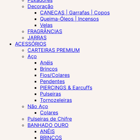
Puxadores
Decoração
CANECAS | Garrafas | Copos
Queima-Óleos | Incensos
Velas
FRAGRÂNCIAS
JARRAS
ACESSÓRIOS
CARTEIRAS PREMIUM
Aço
Anéis
Brincos
Fios/Colares
Pendentes
PIERCINGS & Earcuffs
Pulseiras
Tornozeleiras
Não Aço
Colares
Pulseiras de Chifre
BANHADO OURO
ANÉIS
BRINCOS