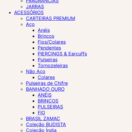
FRAGRÂNCIAS
JARRAS
ACESSÓRIOS
CARTEIRAS PREMIUM
Aço
Anéis
Brincos
Fios/Colares
Pendentes
PIERCINGS & Earcuffs
Pulseiras
Tornozeleiras
Não Aço
Colares
Pulseiras de Chifre
BANHADO OURO
ANÉIS
BRINCOS
PULSEIRAS
FIO
BRASIL ZAMAC
Coleção BUDISTA
Coleção Índia