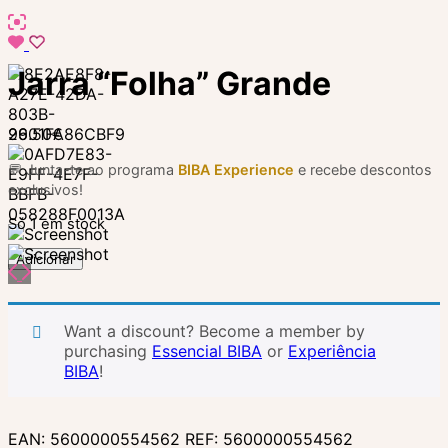
Jarra “Folha” Grande
29.50
€
💬 Junta-te ao programa
BIBA Experience
e recebe descontos
exclusivos!
Só 1 em stock
Quantidade
Adicionar
de
Jarra
“Folha”
Want a discount? Become a member by
Grande
purchasing
Essencial BIBA
or
Experiência
BIBA
!
EAN:
5600000554562
REF:
5600000554562