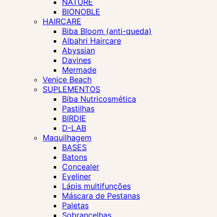
NATURE
BIONOBLE
HAIRCARE
Biba Bloom (anti-queda)
Albahri Haircare
Abyssian
Davines
Mermade
Venice Beach
SUPLEMENTOS
Biba Nutricosmética
Pastilhas
BIRDIE
D-LAB
Maquilhagem
BASES
Batons
Concealer
Eyeliner
Lápis multifunções
Máscara de Pestanas
Paletas
Sobrancelhas