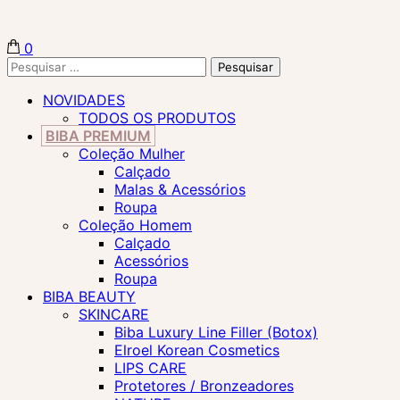
0
Biba Concept Store
Pesquisar
por:
NOVIDADES
TODOS OS PRODUTOS
BIBA PREMIUM
Coleção Mulher
Calçado
Malas & Acessórios
Roupa
Coleção Homem
Calçado
Acessórios
Roupa
BIBA BEAUTY
SKINCARE
Biba Luxury Line Filler (Botox)
Elroel Korean Cosmetics
LIPS CARE
Protetores / Bronzeadores