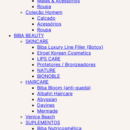
Malas & Acessórios
Roupa
Coleção Homem
Calçado
Acessórios
Roupa
BIBA BEAUTY
SKINCARE
Biba Luxury Line Filler (Botox)
Elroel Korean Cosmetics
LIPS CARE
Protetores / Bronzeadores
NATURE
BIONOBLE
HAIRCARE
Biba Bloom (anti-queda)
Albahri Haircare
Abyssian
Davines
Mermade
Venice Beach
SUPLEMENTOS
Biba Nutricosmética