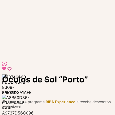
Óculos de Sol “Porto”
39.90
€
💬 Junta-te ao programa
BIBA Experience
e recebe descontos
exclusivos!