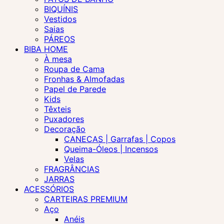
BIQUÍNIS
Vestidos
Saias
PÁREOS
BIBA HOME
À mesa
Roupa de Cama
Fronhas & Almofadas
Papel de Parede
Kids
Têxteis
Puxadores
Decoração
CANECAS | Garrafas | Copos
Queima-Óleos | Incensos
Velas
FRAGRÂNCIAS
JARRAS
ACESSÓRIOS
CARTEIRAS PREMIUM
Aço
Anéis