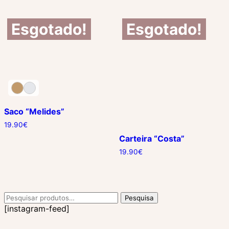
Esgotado!
Esgotado!
Saco “Melides”
19.90
€
Carteira “Costa”
19.90
€
Pesquisar
Pesquisa
por:
[instagram-feed]