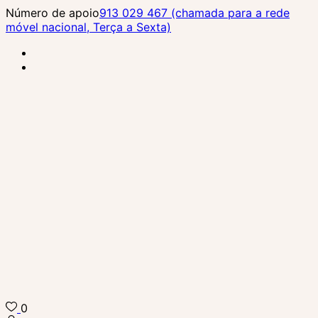
Skip
Número de apoio
913 029 467 (chamada para a rede
to
móvel nacional, Terça a Sexta)
content
(Press
Enter)
0
Biba Concept Store