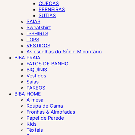
CUECAS
PERNEIRAS
SUTIÃS
SAIAS
Sweatshirt
T-SHIRTS
TOPS
VESTIDOS
As escolhas do Sócio Minoritário
BIBA PRAIA
FATOS DE BANHO
BIQUÍNIS
Vestidos
Saias
PÁREOS
BIBA HOME
À mesa
Roupa de Cama
Fronhas & Almofadas
Papel de Parede
Kids
Têxteis