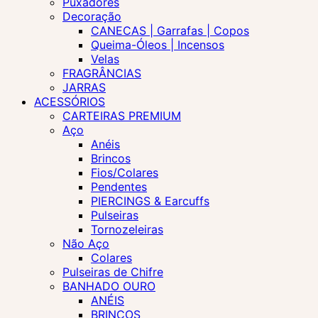
Puxadores
Decoração
CANECAS | Garrafas | Copos
Queima-Óleos | Incensos
Velas
FRAGRÂNCIAS
JARRAS
ACESSÓRIOS
CARTEIRAS PREMIUM
Aço
Anéis
Brincos
Fios/Colares
Pendentes
PIERCINGS & Earcuffs
Pulseiras
Tornozeleiras
Não Aço
Colares
Pulseiras de Chifre
BANHADO OURO
ANÉIS
BRINCOS