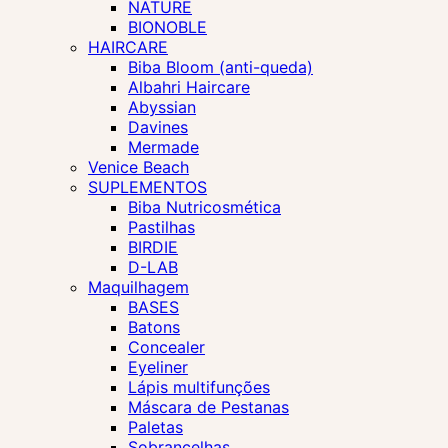
NATURE
BIONOBLE
HAIRCARE
Biba Bloom (anti-queda)
Albahri Haircare
Abyssian
Davines
Mermade
Venice Beach
SUPLEMENTOS
Biba Nutricosmética
Pastilhas
BIRDIE
D-LAB
Maquilhagem
BASES
Batons
Concealer
Eyeliner
Lápis multifunções
Máscara de Pestanas
Paletas
Sobrancelhas