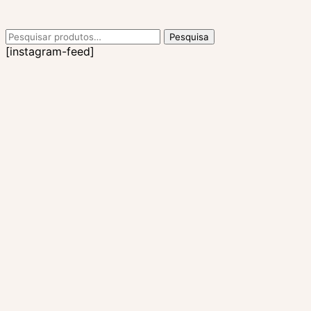
Pesquisar
Pesquisa
por:
[instagram-feed]