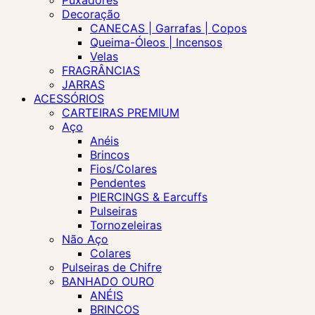
Puxadores
Decoração
CANECAS | Garrafas | Copos
Queima-Óleos | Incensos
Velas
FRAGRÂNCIAS
JARRAS
ACESSÓRIOS
CARTEIRAS PREMIUM
Aço
Anéis
Brincos
Fios/Colares
Pendentes
PIERCINGS & Earcuffs
Pulseiras
Tornozeleiras
Não Aço
Colares
Pulseiras de Chifre
BANHADO OURO
ANÉIS
BRINCOS