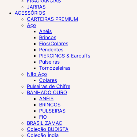
FRAGRÂNCIAS
JARRAS
ACESSÓRIOS
CARTEIRAS PREMIUM
Aço
Anéis
Brincos
Fios/Colares
Pendentes
PIERCINGS & Earcuffs
Pulseiras
Tornozeleiras
Não Aço
Colares
Pulseiras de Chifre
BANHADO OURO
ANÉIS
BRINCOS
PULSEIRAS
FIO
BRASIL ZAMAC
Coleção BUDISTA
Coleção Índia