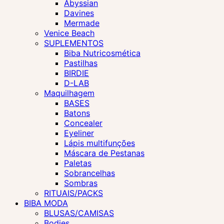
Abyssian
Davines
Mermade
Venice Beach
SUPLEMENTOS
Biba Nutricosmética
Pastilhas
BIRDIE
D-LAB
Maquilhagem
BASES
Batons
Concealer
Eyeliner
Lápis multifunções
Máscara de Pestanas
Paletas
Sobrancelhas
Sombras
RITUAIS/PACKS
BIBA MODA
BLUSAS/CAMISAS
Bodies