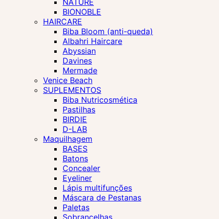
NATURE
BIONOBLE
HAIRCARE
Biba Bloom (anti-queda)
Albahri Haircare
Abyssian
Davines
Mermade
Venice Beach
SUPLEMENTOS
Biba Nutricosmética
Pastilhas
BIRDIE
D-LAB
Maquilhagem
BASES
Batons
Concealer
Eyeliner
Lápis multifunções
Máscara de Pestanas
Paletas
Sobrancelhas