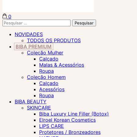
0
Biba Concept Store
Pesquisar
por:
NOVIDADES
TODOS OS PRODUTOS
BIBA PREMIUM
Coleção Mulher
Calçado
Malas & Acessórios
Roupa
Coleção Homem
Calçado
Acessórios
Roupa
BIBA BEAUTY
SKINCARE
Biba Luxury Line Filler (Botox)
Elroel Korean Cosmetics
LIPS CARE
Protetores / Bronzeadores