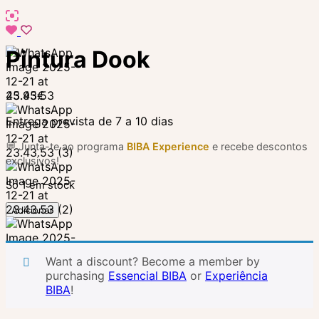
Pintura Dook
45.95
€
Entrega prevista de 7 a 10 dias
💬 Junta-te ao programa
BIBA Experience
e recebe descontos
exclusivos!
Só 1 em stock
Quantidade
Adicionar
de
Pintura
Dook
Want a discount? Become a member by
purchasing
Essencial BIBA
or
Experiência
BIBA
!