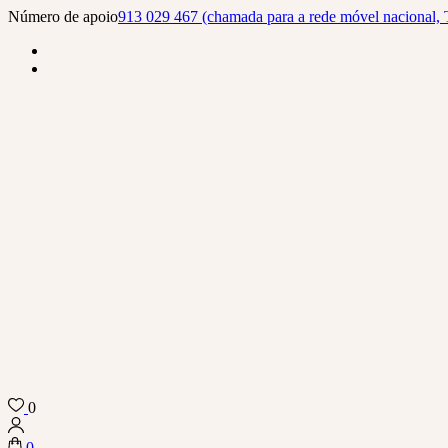
Skip
Número de apoio
913 029 467 (chamada para a rede móvel nacional, 
to
content
(Press
Enter)
0
Biba Concept Store
0