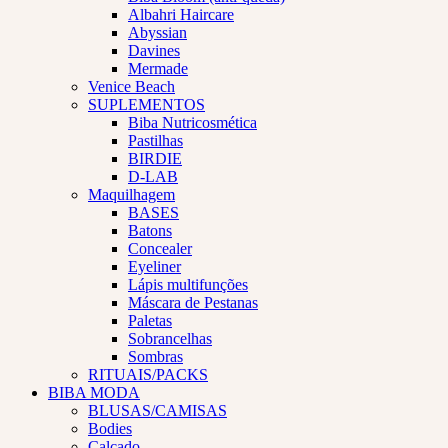
Albahri Haircare
Abyssian
Davines
Mermade
Venice Beach
SUPLEMENTOS
Biba Nutricosmética
Pastilhas
BIRDIE
D-LAB
Maquilhagem
BASES
Batons
Concealer
Eyeliner
Lápis multifunções
Máscara de Pestanas
Paletas
Sobrancelhas
Sombras
RITUAIS/PACKS
BIBA MODA
BLUSAS/CAMISAS
Bodies
Calçado