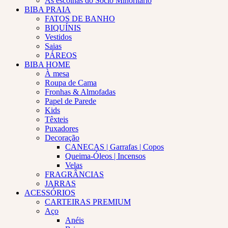
As escolhas do Sócio Minoritário
BIBA PRAIA
FATOS DE BANHO
BIQUÍNIS
Vestidos
Saias
PÁREOS
BIBA HOME
À mesa
Roupa de Cama
Fronhas & Almofadas
Papel de Parede
Kids
Têxteis
Puxadores
Decoração
CANECAS | Garrafas | Copos
Queima-Óleos | Incensos
Velas
FRAGRÂNCIAS
JARRAS
ACESSÓRIOS
CARTEIRAS PREMIUM
Aço
Anéis