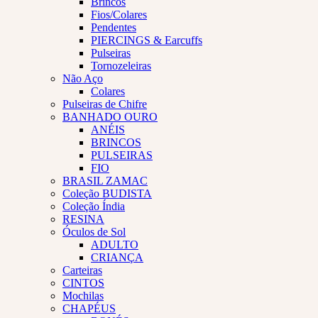
Brincos
Fios/Colares
Pendentes
PIERCINGS & Earcuffs
Pulseiras
Tornozeleiras
Não Aço
Colares
Pulseiras de Chifre
BANHADO OURO
ANÉIS
BRINCOS
PULSEIRAS
FIO
BRASIL ZAMAC
Coleção BUDISTA
Coleção Índia
RESINA
Óculos de Sol
ADULTO
CRIANÇA
Carteiras
CINTOS
Mochilas
CHAPÉUS