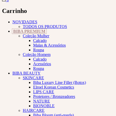
Carrinho
NOVIDADES
TODOS OS PRODUTOS
BIBA PREMIUM
Coleção Mulher
Calçado
Malas & Acessórios
Roupa
Coleção Homem
Calçado
Acessórios
Roupa
BIBA BEAUTY
SKINCARE
Biba Luxury Line Filler (Botox)
Elroel Korean Cosmetics
LIPS CARE
Protetores / Bronzeadores
NATURE
BIONOBLE
HAIRCARE
Biba Bloom (anti-queda)