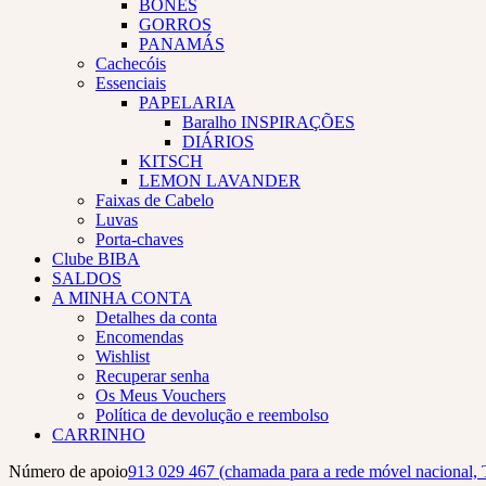
BONÉS
GORROS
PANAMÁS
Cachecóis
Essenciais
PAPELARIA
Baralho INSPIRAÇÕES
DIÁRIOS
KITSCH
LEMON LAVANDER
Faixas de Cabelo
Luvas
Porta-chaves
Clube BIBA
SALDOS
A MINHA CONTA
Detalhes da conta
Encomendas
Wishlist
Recuperar senha
Os Meus Vouchers
Política de devolução e reembolso
CARRINHO
Número de apoio
913 029 467 (chamada para a rede móvel nacional, 