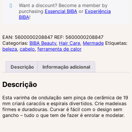
acessória
Want a discount? Become a member by
para
purchasing
Essencial BIBA
or
Experiência
ferro
BIBA
!
de
ondulação
-
19mm
EAN:
5600000208847
REF:
5600000208847
Categorias:
BIBA Beauty
,
Hair Care
,
Mermade
Etiquetas:
beleza
,
cabelo
,
ferramenta de calor
Descrição
Informação adicional
Descrição
Esta varinha de ondulação sem pinça de cerâmica de 19
mm criará caracóis e espirais divertidos. Crie madeixas
firmes e duradouras. Curvar é fácil com o design sem
gancho – tudo o que tem de fazer é enrolar e modelar.