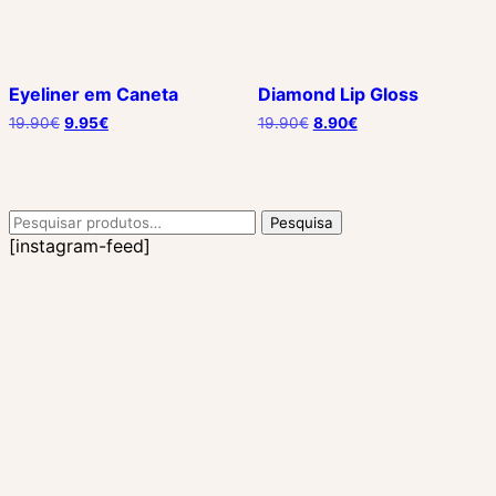
Eyeliner em Caneta
Diamond Lip Gloss
O
O
19.90
€
9.95
€
19.90
€
8.90
€
preço
preço
original
atual
era:
é:
19.90€.
9.95€.
Pesquisar
Pesquisa
por:
[instagram-feed]