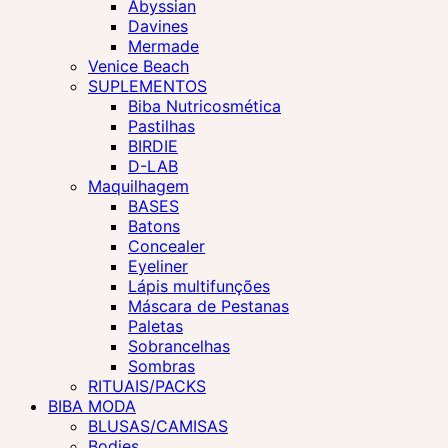
Abyssian
Davines
Mermade
Venice Beach
SUPLEMENTOS
Biba Nutricosmética
Pastilhas
BIRDIE
D-LAB
Maquilhagem
BASES
Batons
Concealer
Eyeliner
Lápis multifunções
Máscara de Pestanas
Paletas
Sobrancelhas
Sombras
RITUAIS/PACKS
BIBA MODA
BLUSAS/CAMISAS
Bodies