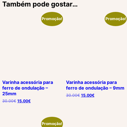
Também pode gostar…
Promoção!
Promoção!
Varinha acessória para
Varinha acessória para
ferro de ondulação –
ferro de ondulação – 9mm
25mm
O
O
30.00
€
15.00
€
preço
preço
O
O
30.00
€
15.00
€
original
atual
preço
preço
era:
é:
original
atual
30.00€.
15.00€.
era:
é:
30.00€.
15.00€.
Promoção!