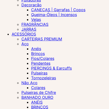
Puxadores
Decoração
CANECAS | Garrafas | Copos
Queima-Óleos | Incensos
Velas
FRAGRÂNCIAS
JARRAS
ACESSÓRIOS
CARTEIRAS PREMIUM
Aço
Anéis
Brincos
Fios/Colares
Pendentes
PIERCINGS & Earcuffs
Pulseiras
Tornozeleiras
Não Aço
Colares
Pulseiras de Chifre
BANHADO OURO
ANÉIS
BRINCOS