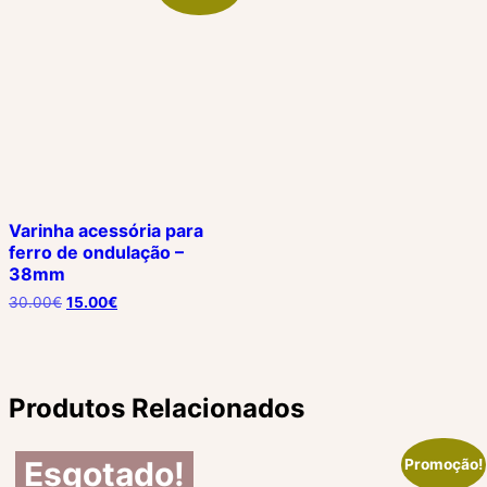
Varinha acessória para
ferro de ondulação –
38mm
O
O
30.00
€
15.00
€
preço
preço
original
atual
era:
é:
30.00€.
15.00€.
Produtos Relacionados
Esgotado!
Promoção!