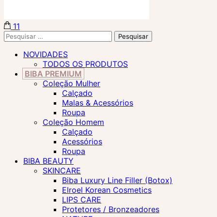
11
Biba Concept Store
Pesquisar
por:
NOVIDADES
TODOS OS PRODUTOS
BIBA PREMIUM
Coleção Mulher
Calçado
Malas & Acessórios
Roupa
Coleção Homem
Calçado
Acessórios
Roupa
BIBA BEAUTY
SKINCARE
Biba Luxury Line Filler (Botox)
Elroel Korean Cosmetics
LIPS CARE
Protetores / Bronzeadores