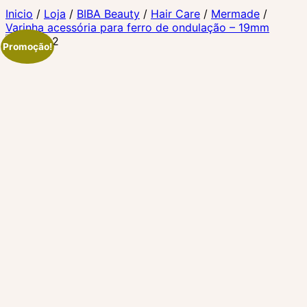
Inicio
/
Loja
/
BIBA Beauty
/
Hair Care
/
Mermade
/
Varinha acessória para ferro de ondulação – 19mm
Promoção!