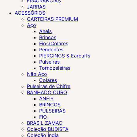
FRAGRÂNCIAS
JARRAS
ACESSÓRIOS
CARTEIRAS PREMIUM
Aço
Anéis
Brincos
Fios/Colares
Pendentes
PIERCINGS & Earcuffs
Pulseiras
Tornozeleiras
Não Aço
Colares
Pulseiras de Chifre
BANHADO OURO
ANÉIS
BRINCOS
PULSEIRAS
FIO
BRASIL ZAMAC
Coleção BUDISTA
Coleção Índia