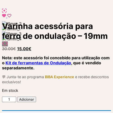
Varinha acessória para
ferro de ondulação – 19mm
O
O
30.00
€
15.00
€
preço
preço
Nota: este acessório foi concebido para utilização com
original
atual
o
Kit de ferramentas de Ondulação
, que é vendido
era:
é:
separadamente.
30.00€.
15.00€.
💬 Junta-te ao programa
BIBA Experience
e recebe descontos
exclusivos!
Em stock
Quantidade
Adicionar
de
Varinha