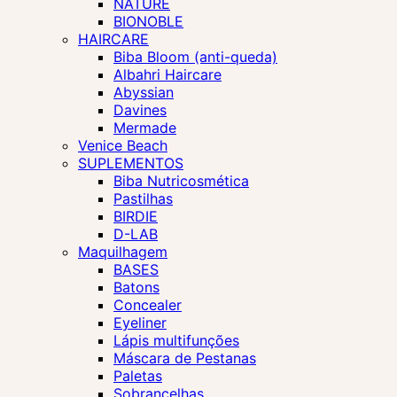
NATURE
BIONOBLE
HAIRCARE
Biba Bloom (anti-queda)
Albahri Haircare
Abyssian
Davines
Mermade
Venice Beach
SUPLEMENTOS
Biba Nutricosmética
Pastilhas
BIRDIE
D-LAB
Maquilhagem
BASES
Batons
Concealer
Eyeliner
Lápis multifunções
Máscara de Pestanas
Paletas
Sobrancelhas