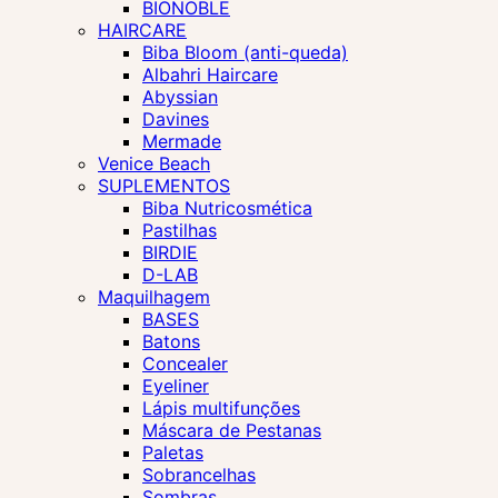
BIONOBLE
HAIRCARE
Biba Bloom (anti-queda)
Albahri Haircare
Abyssian
Davines
Mermade
Venice Beach
SUPLEMENTOS
Biba Nutricosmética
Pastilhas
BIRDIE
D-LAB
Maquilhagem
BASES
Batons
Concealer
Eyeliner
Lápis multifunções
Máscara de Pestanas
Paletas
Sobrancelhas
Sombras