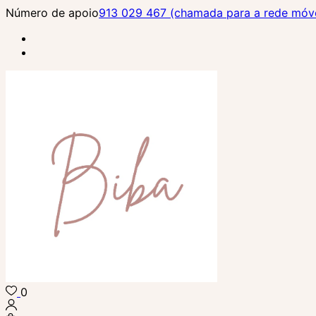
Skip
Número de apoio
913 029 467 (chamada para a rede móvel
to
content
(Press
Enter)
0
Biba Concept Store