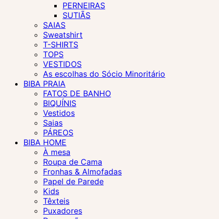
PERNEIRAS
SUTIÃS
SAIAS
Sweatshirt
T-SHIRTS
TOPS
VESTIDOS
As escolhas do Sócio Minoritário
BIBA PRAIA
FATOS DE BANHO
BIQUÍNIS
Vestidos
Saias
PÁREOS
BIBA HOME
À mesa
Roupa de Cama
Fronhas & Almofadas
Papel de Parede
Kids
Têxteis
Puxadores