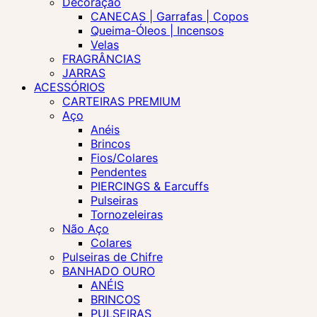
Decoração
CANECAS | Garrafas | Copos
Queima-Óleos | Incensos
Velas
FRAGRÂNCIAS
JARRAS
ACESSÓRIOS
CARTEIRAS PREMIUM
Aço
Anéis
Brincos
Fios/Colares
Pendentes
PIERCINGS & Earcuffs
Pulseiras
Tornozeleiras
Não Aço
Colares
Pulseiras de Chifre
BANHADO OURO
ANÉIS
BRINCOS
PULSEIRAS