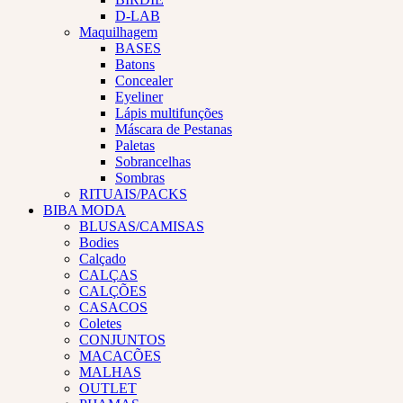
D-LAB
Maquilhagem
BASES
Batons
Concealer
Eyeliner
Lápis multifunções
Máscara de Pestanas
Paletas
Sobrancelhas
Sombras
RITUAIS/PACKS
BIBA MODA
BLUSAS/CAMISAS
Bodies
Calçado
CALÇAS
CALÇÕES
CASACOS
Coletes
CONJUNTOS
MACACÕES
MALHAS
OUTLET