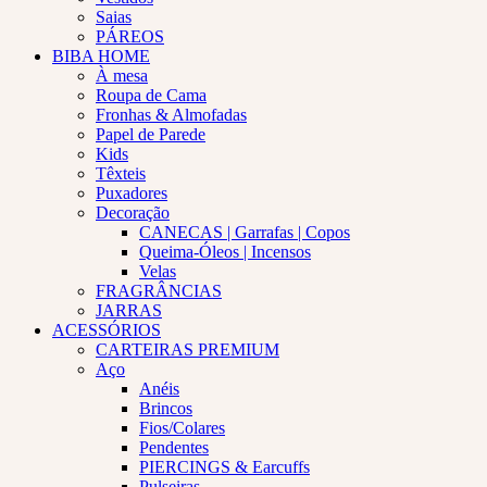
Saias
PÁREOS
BIBA HOME
À mesa
Roupa de Cama
Fronhas & Almofadas
Papel de Parede
Kids
Têxteis
Puxadores
Decoração
CANECAS | Garrafas | Copos
Queima-Óleos | Incensos
Velas
FRAGRÂNCIAS
JARRAS
ACESSÓRIOS
CARTEIRAS PREMIUM
Aço
Anéis
Brincos
Fios/Colares
Pendentes
PIERCINGS & Earcuffs
Pulseiras