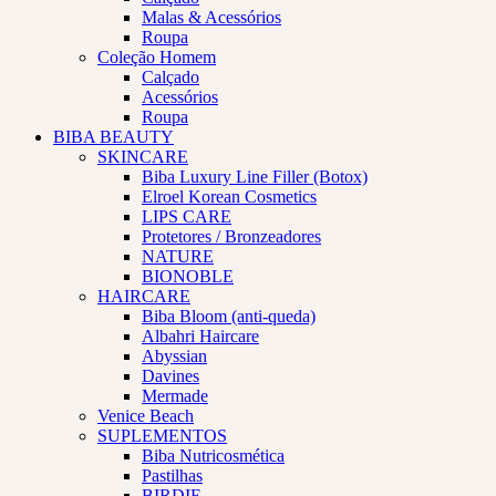
Malas & Acessórios
Roupa
Coleção Homem
Calçado
Acessórios
Roupa
BIBA BEAUTY
SKINCARE
Biba Luxury Line Filler (Botox)
Elroel Korean Cosmetics
LIPS CARE
Protetores / Bronzeadores
NATURE
BIONOBLE
HAIRCARE
Biba Bloom (anti-queda)
Albahri Haircare
Abyssian
Davines
Mermade
Venice Beach
SUPLEMENTOS
Biba Nutricosmética
Pastilhas
BIRDIE