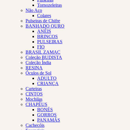
Tornozeleiras
Não Aço
Colares
Pulseiras de Chifre
BANHADO OURO
ANÉIS
BRINCOS
PULSEIRAS
FIO
BRASIL ZAMAC
Coleção BUDISTA
Coleção Índia
RESINA
Óculos de Sol
ADULTO
CRIANÇA
Carteiras
CINTOS
Mochilas
CHAPÉUS
BONÉS
GORROS
PANAMÁS
Cachecóis