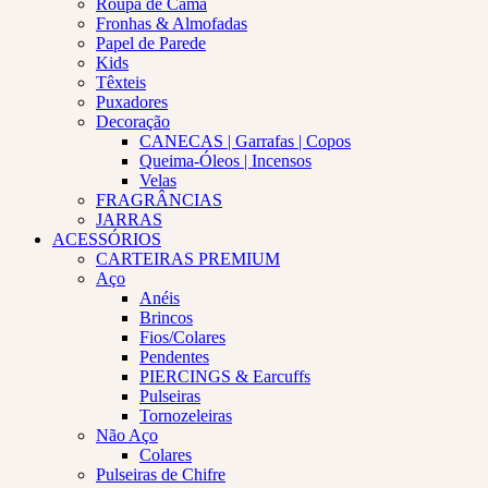
Roupa de Cama
Fronhas & Almofadas
Papel de Parede
Kids
Têxteis
Puxadores
Decoração
CANECAS | Garrafas | Copos
Queima-Óleos | Incensos
Velas
FRAGRÂNCIAS
JARRAS
ACESSÓRIOS
CARTEIRAS PREMIUM
Aço
Anéis
Brincos
Fios/Colares
Pendentes
PIERCINGS & Earcuffs
Pulseiras
Tornozeleiras
Não Aço
Colares
Pulseiras de Chifre