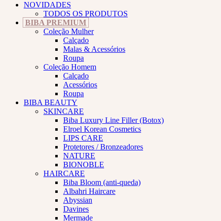
NOVIDADES
TODOS OS PRODUTOS
BIBA PREMIUM
Coleção Mulher
Calçado
Malas & Acessórios
Roupa
Coleção Homem
Calçado
Acessórios
Roupa
BIBA BEAUTY
SKINCARE
Biba Luxury Line Filler (Botox)
Elroel Korean Cosmetics
LIPS CARE
Protetores / Bronzeadores
NATURE
BIONOBLE
HAIRCARE
Biba Bloom (anti-queda)
Albahri Haircare
Abyssian
Davines
Mermade