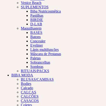
Venice Beach
SUPLEMENTOS
Biba Nutricosmética
Pastilhas
BIRDIE
D-LAB
Maquilhagem
BASES
Batons
Concealer
Eyeliner
Lápis multifunções
Máscara de Pestanas
Paletas
Sobrancelhas
Sombras
RITUAIS/PACKS
BIBA MODA
BLUSAS/CAMISAS
Bodies
Calçado
CALÇAS
CALÇÕES
CASACOS
Coletes