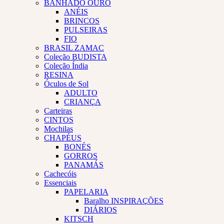
BANHADO OURO
ANÉIS
BRINCOS
PULSEIRAS
FIO
BRASIL ZAMAC
Coleção BUDISTA
Coleção Índia
RESINA
Óculos de Sol
ADULTO
CRIANÇA
Carteiras
CINTOS
Mochilas
CHAPÉUS
BONÉS
GORROS
PANAMÁS
Cachecóis
Essenciais
PAPELARIA
Baralho INSPIRAÇÕES
DIÁRIOS
KITSCH