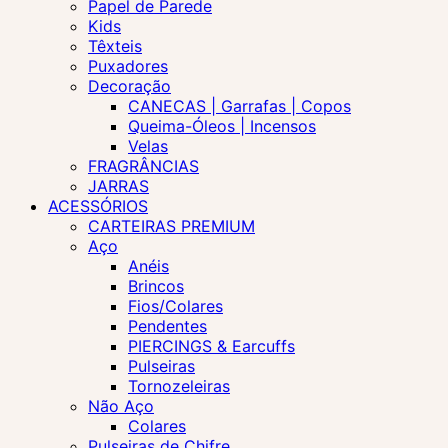
Papel de Parede
Kids
Têxteis
Puxadores
Decoração
CANECAS | Garrafas | Copos
Queima-Óleos | Incensos
Velas
FRAGRÂNCIAS
JARRAS
ACESSÓRIOS
CARTEIRAS PREMIUM
Aço
Anéis
Brincos
Fios/Colares
Pendentes
PIERCINGS & Earcuffs
Pulseiras
Tornozeleiras
Não Aço
Colares
Pulseiras de Chifre