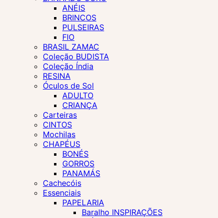
ANÉIS
BRINCOS
PULSEIRAS
FIO
BRASIL ZAMAC
Coleção BUDISTA
Coleção Índia
RESINA
Óculos de Sol
ADULTO
CRIANÇA
Carteiras
CINTOS
Mochilas
CHAPÉUS
BONÉS
GORROS
PANAMÁS
Cachecóis
Essenciais
PAPELARIA
Baralho INSPIRAÇÕES