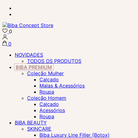
Skip
to
content
(Press
0
Enter)
Biba Concept Store
0
NOVIDADES
TODOS OS PRODUTOS
BIBA PREMIUM
Coleção Mulher
Calçado
Malas & Acessórios
Roupa
Coleção Homem
Calçado
Acessórios
Roupa
BIBA BEAUTY
SKINCARE
Biba Luxury Line Filler (Botox)