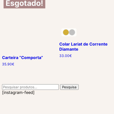
Esgotado!
Colar Lariat de Corrente
Diamante
33.00
€
Carteira “Comporta”
35.90
€
Pesquisar
Pesquisa
por:
[instagram-feed]