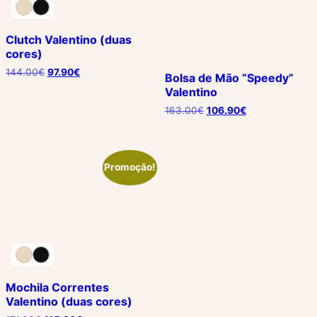
Clutch Valentino (duas
cores)
144.00
€
97.90
€
Bolsa de Mão “Speedy”
Valentino
O
O
163.00
€
106.90
€
preço
preço
original
atual
era:
é:
163.00€.
106.90€.
Promoção!
Mochila Correntes
Valentino (duas cores)