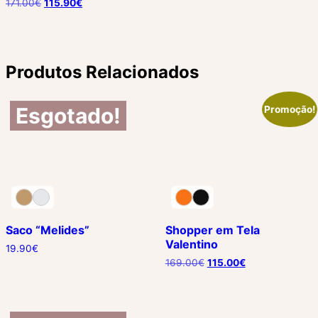
171.00
€
115.90
€
Produtos Relacionados
Esgotado!
Promoção!
Saco “Melides”
Shopper em Tela
Valentino
19.90
€
169.00
€
115.00
€