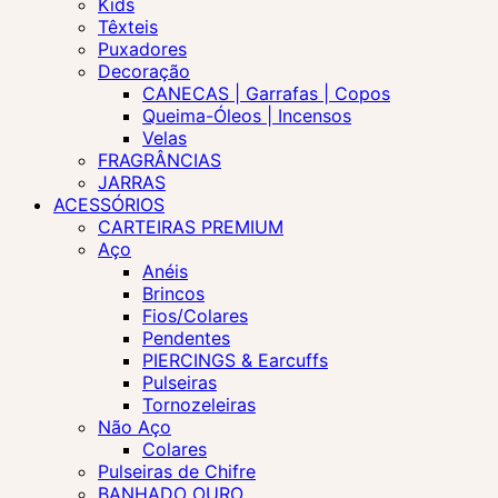
Kids
Têxteis
Puxadores
Decoração
CANECAS | Garrafas | Copos
Queima-Óleos | Incensos
Velas
FRAGRÂNCIAS
JARRAS
ACESSÓRIOS
CARTEIRAS PREMIUM
Aço
Anéis
Brincos
Fios/Colares
Pendentes
PIERCINGS & Earcuffs
Pulseiras
Tornozeleiras
Não Aço
Colares
Pulseiras de Chifre
BANHADO OURO