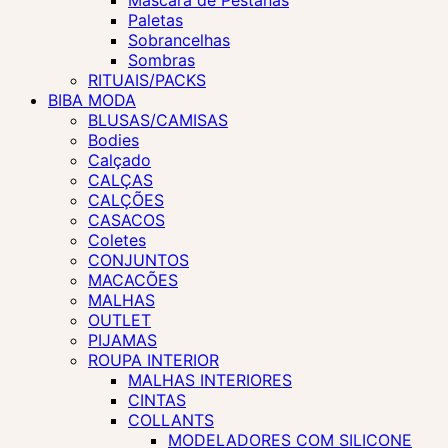
Máscara de Pestanas
Paletas
Sobrancelhas
Sombras
RITUAIS/PACKS
BIBA MODA
BLUSAS/CAMISAS
Bodies
Calçado
CALÇAS
CALÇÕES
CASACOS
Coletes
CONJUNTOS
MACACÕES
MALHAS
OUTLET
PIJAMAS
ROUPA INTERIOR
MALHAS INTERIORES
CINTAS
COLLANTS
MODELADORES COM SILICONE