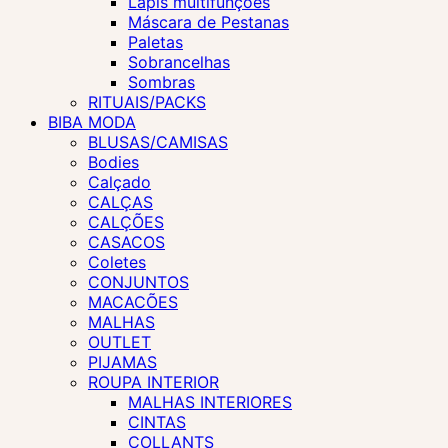
Lápis multifunções
Máscara de Pestanas
Paletas
Sobrancelhas
Sombras
RITUAIS/PACKS
BIBA MODA
BLUSAS/CAMISAS
Bodies
Calçado
CALÇAS
CALÇÕES
CASACOS
Coletes
CONJUNTOS
MACACÕES
MALHAS
OUTLET
PIJAMAS
ROUPA INTERIOR
MALHAS INTERIORES
CINTAS
COLLANTS