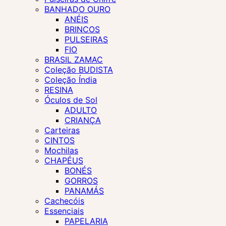
BANHADO OURO
ANÉIS
BRINCOS
PULSEIRAS
FIO
BRASIL ZAMAC
Coleção BUDISTA
Coleção Índia
RESINA
Óculos de Sol
ADULTO
CRIANÇA
Carteiras
CINTOS
Mochilas
CHAPÉUS
BONÉS
GORROS
PANAMÁS
Cachecóis
Essenciais
PAPELARIA