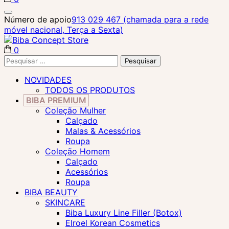
Biba Concept Store
Número de apoio
913 029 467 (chamada para a rede
móvel nacional, Terça a Sexta)
0
Biba Concept Store
Pesquisar
por:
NOVIDADES
TODOS OS PRODUTOS
BIBA PREMIUM
Coleção Mulher
Calçado
Malas & Acessórios
Roupa
Coleção Homem
Calçado
Acessórios
Roupa
BIBA BEAUTY
SKINCARE
Biba Luxury Line Filler (Botox)
Elroel Korean Cosmetics