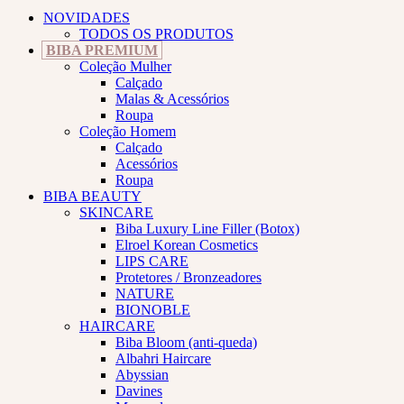
NOVIDADES
TODOS OS PRODUTOS
BIBA PREMIUM
Coleção Mulher
Calçado
Malas & Acessórios
Roupa
Coleção Homem
Calçado
Acessórios
Roupa
BIBA BEAUTY
SKINCARE
Biba Luxury Line Filler (Botox)
Elroel Korean Cosmetics
LIPS CARE
Protetores / Bronzeadores
NATURE
BIONOBLE
HAIRCARE
Biba Bloom (anti-queda)
Albahri Haircare
Abyssian
Davines