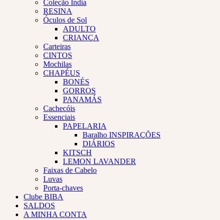
Coleção Índia
RESINA
Óculos de Sol
ADULTO
CRIANÇA
Carteiras
CINTOS
Mochilas
CHAPÉUS
BONÉS
GORROS
PANAMÁS
Cachecóis
Essenciais
PAPELARIA
Baralho INSPIRAÇÕES
DIÁRIOS
KITSCH
LEMON LAVANDER
Faixas de Cabelo
Luvas
Porta-chaves
Clube BIBA
SALDOS
A MINHA CONTA