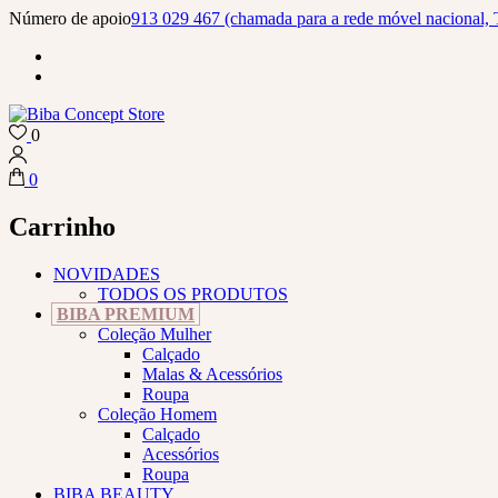
Skip
Número de apoio
913 029 467 (chamada para a rede móvel nacional, 
to
content
(Press
Enter)
0
Biba Concept Store
0
Carrinho
NOVIDADES
TODOS OS PRODUTOS
BIBA PREMIUM
Coleção Mulher
Calçado
Malas & Acessórios
Roupa
Coleção Homem
Calçado
Acessórios
Roupa
BIBA BEAUTY