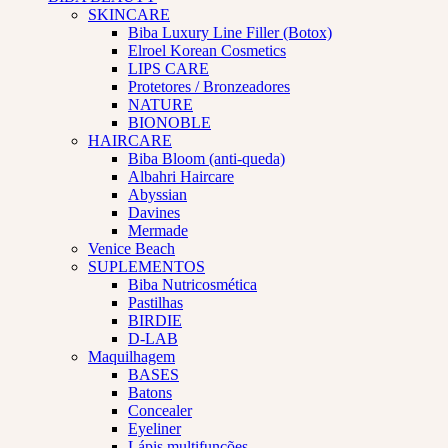
SKINCARE
Biba Luxury Line Filler (Botox)
Elroel Korean Cosmetics
LIPS CARE
Protetores / Bronzeadores
NATURE
BIONOBLE
HAIRCARE
Biba Bloom (anti-queda)
Albahri Haircare
Abyssian
Davines
Mermade
Venice Beach
SUPLEMENTOS
Biba Nutricosmética
Pastilhas
BIRDIE
D-LAB
Maquilhagem
BASES
Batons
Concealer
Eyeliner
Lápis multifunções