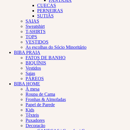
FANTASIA
CUECAS
PERNEIRAS
SUTIÃS
SAIAS
Sweatshirt
T-SHIRTS
TOPS
VESTIDOS
As escolhas do Sócio Minoritário
BIBA PRAIA
FATOS DE BANHO
BIQUÍNIS
Vestidos
Saias
PÁREOS
BIBA HOME
À mesa
Roupa de Cama
Fronhas & Almofadas
Papel de Parede
Kids
Têxteis
Puxadores
Decoração