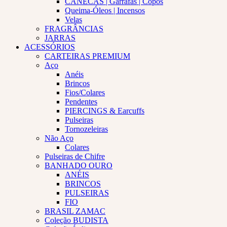
CANECAS | Garrafas | Copos
Queima-Óleos | Incensos
Velas
FRAGRÂNCIAS
JARRAS
ACESSÓRIOS
CARTEIRAS PREMIUM
Aço
Anéis
Brincos
Fios/Colares
Pendentes
PIERCINGS & Earcuffs
Pulseiras
Tornozeleiras
Não Aço
Colares
Pulseiras de Chifre
BANHADO OURO
ANÉIS
BRINCOS
PULSEIRAS
FIO
BRASIL ZAMAC
Coleção BUDISTA